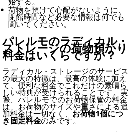
始する。
荷物を預けて心配がないように、
閉館時間など必要な情報は何でも
聞いてください。
パレルモのラディカル・
ストレージの荷物預かり
料金はいくらですか？
ラディカル・ストレージのサービス
の最大の特徴は、最高の体験に加え
て、便利な料金でこれだけの素晴ら
しい特典が受けられることです。実
際、パレルモでのお荷物保管の料金
は、お荷物のサイズや重さによる追
加料金は一切なく、
お荷物1個につ
き固定料金
のみです。