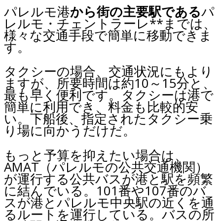
パレルモ港
から街の主要駅である
パ
レルモ・チェントラーレ**までは、
様々な交通手段で簡単に移動できま
す。
タクシーの場合、交通状況にもより
ますが、所要時間は約10～15分と、
最も早く便利です。タクシーは港で
簡単に利用でき、料金も比較的安
い。下船後、指定されたタクシー乗
り場に向かうだけだ。
もっと予算を抑えたい場合は、
AMAT（パレルモの公共交通機関）
が運行する公共バスが港と駅を頻繁
に結んでいる。101番や107番のバ
スが港とパレルモ中央駅の近くを通
るルートを運行している。バスの所