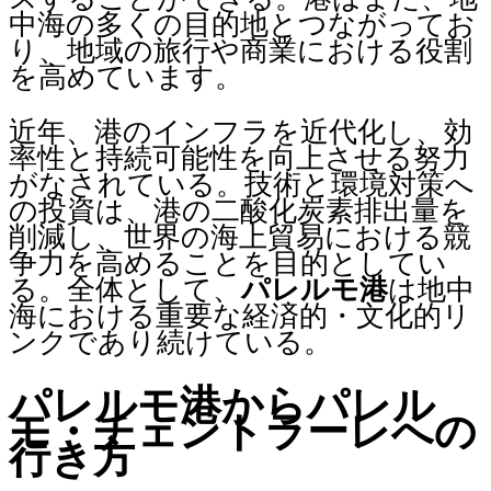
中海の多くの目的地とつながってお
り、地域の旅行や商業における役割
を高めています。
近年、港のインフラを近代化し、効
率性と持続可能性を向上させる努力
がなされている。技術と環境対策へ
の投資は、港の二酸化炭素排出量を
削減し、世界の海上貿易における競
争力を高めることを目的としてい
る。全体として、
パレルモ港
は地中
海における重要な経済的・文化的リ
ンクであり続けている。
パレルモ港からパレル
モ・チェントラーレへの
行き方