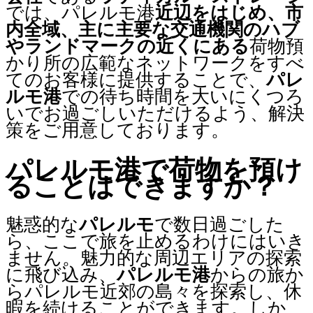
では、パレルモ港
近辺をはじめ、市
内全域、主に主要な交通機関のハブ
やランドマークの近くにある
荷物預
かり所の広範なネットワークをすべ
てのお客様に提供することで、
パレ
ルモ港
での待ち時間を大いにくつろ
いでお過ごしいただけるよう、解決
策をご用意しております。
パレルモ港で荷物を預け
ることはできますか？
魅惑的な
パレルモ
で数日過ごした
ら、ここで旅を止めるわけにはいき
ません。魅力的な周辺エリアの探索
に飛び込み、
パレルモ港
からの旅か
らパレルモ近郊の島々を探索し、休
暇を続けることができます。しか