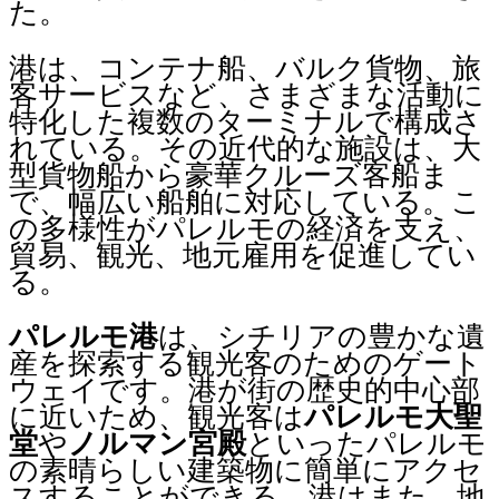
た。
港は、コンテナ船、バルク貨物、旅
客サービスなど、さまざまな活動に
特化した複数のターミナルで構成さ
れている。その近代的な施設は、大
型貨物船から豪華クルーズ客船ま
で、幅広い船舶に対応している。こ
の多様性がパレルモの経済を支え、
貿易、観光、地元雇用を促進してい
る。
パレルモ港
は、シチリアの豊かな遺
産を探索する観光客のためのゲート
ウェイです。港が街の歴史的中心部
に近いため、観光客は
パレルモ大聖
堂
や
ノルマン宮殿
といったパレルモ
の素晴らしい建築物に簡単にアクセ
スすることができる。港はまた、地