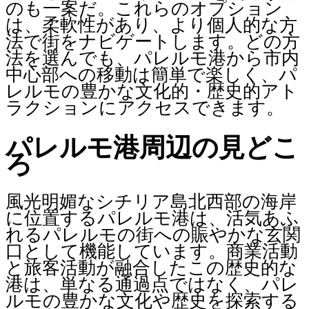
のも一案だ。これらのオプション
は、柔軟性があり、より個人的な方
法で街をナビゲートします。どの方
法を選んでも、パレルモ港から市内
中心部への移動は簡単で楽しく、パ
レルモの豊かな文化的・歴史的アト
ラクションにアクセスできます。
パレルモ港周辺の見どこ
ろ
風光明媚なシチリア島北西部の海岸
に位置するパレルモ港は、活気あふ
れるパレルモの街への賑やかな玄関
口として機能しています。商業活動
と旅客活動が融合したこの歴史的な
港は、単なる通過点ではなく、パレ
ルモの豊かな文化や歴史を探索する