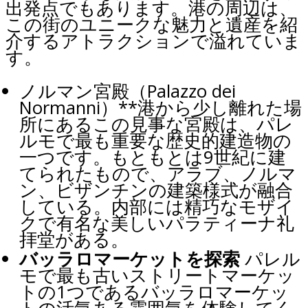
出発点でもあります。港の周辺は、
この街のユニークな魅力と遺産を紹
介するアトラクションで溢れていま
す。
ノルマン宮殿（Palazzo dei
Normanni）**港から少し離れた場
所にあるこの見事な宮殿は、パレ
ルモで最も重要な歴史的建造物の
一つです。もともとは9世紀に建
てられたもので、アラブ、ノルマ
ン、ビザンチンの建築様式が融合
している。内部には精巧なモザイ
クで有名な美しいパラティーナ礼
拝堂がある。
バッラロマーケットを探索
パレル
モで最も古いストリートマーケッ
トの1つであるバッラロマーケッ