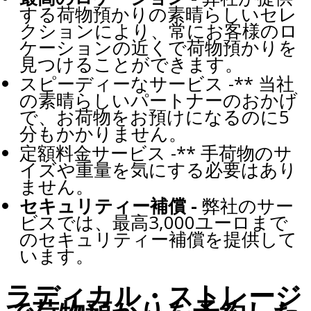
する荷物預かりの素晴らしいセレ
クションにより、常にお客様のロ
ケーションの近くで荷物預かりを
見つけることができます。
スピーディーなサービス -** 当社
の素晴らしいパートナーのおかげ
で、お荷物をお預けになるのに5
分もかかりません。
定額料金サービス -** 手荷物のサ
イズや重量を気にする必要はあり
ません。
セキュリティー補償 -
弊社のサー
ビスでは、最高3,000ユーロまで
のセキュリティー補償を提供して
います。
ラディカル・ストレージ