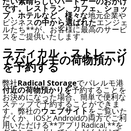
たい素晴らしいパートナーのおかげ
です。レストラン、カフェ、ショッ
プ、ホテルなど、様々な
地元企業や
ビジネス
の中から選ばれた
エンジェ
ルたち**が、お客様に最高のサービ
スをご提供いたします。
ラディカル・ストレージ
でパレルモの荷物預かり
を予約する
弊社
Radical Storage
でパレルモ港
付近の荷物預かりを
予約することを
お決めになった場合、簡単で便利な
ステップで予約することができま
す。弊社の
ウェブサイト
をご覧いた
だくか、iOSとAndroidの両方でご利
用いただける**アプリRadical,**を