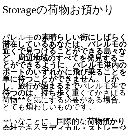
Storageの荷物お預かり
パレルモ
の素晴らしい街にしばらく
滞在しているあなたは、
パレルモ
の
近くで見つけることができる島々な
ど、周辺地域のすべてを発見するこ
とができるように、
パレルモ港
内の
ボートのいずれかに飛び乗ることを
単に待つことができません。しか
し、旅行が始まるまで
パレルモ港
で
待つのは、持ち歩く
重くてかさばる
荷物**を気にする必要がある場合、
とても煩わしいものです。
幸いなことに、国際的な
荷物預かり
会社
である
ラディカル・ストレージ