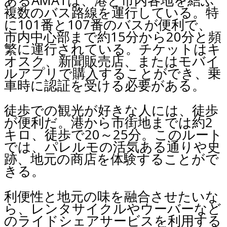
あるAMATは、港と市内各地を結ぶ
複数のバス路線を運行している。特
に101番と107番のバスが便利で、
市内中心部まで約15分から20分と頻
繁に運行されている。チケットはキ
オスク、新聞販売店、またはモバイ
ルアプリで購入することができ、乗
車時に認証を受ける必要がある。
徒歩での観光が好きな人には、徒歩
が便利だ。港から市街地までは約2
キロ、徒歩で20～25分。このルート
では、パレルモの活気ある通りや史
跡、地元の商店を体験することがで
きる。
利便性と地元の味を融合させたいな
ら、レンタサイクルやウーバーなど
のライドシェアサービスを利用する