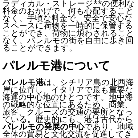
ラディカル・ストレージ**の便利な
料金のおかげで、何も心配すること
なく、手頃な料金で、安全で安心な
スペースに荷物を一時的に保管する
ことができ、荷物に煩わされること
なく、パレルモの街を自由に歩き回
ることができます。
パレルモ港について
パレルモ港
は、シチリア島の北西海
岸に位置し、イタリアで最も重要な
海運の中心地のひとつです。地中海
の戦略的な位置にあるため、商業、
旅客、クルーズの交通の要所となっ
ている。歴史的にも、港は古代から
パレルモの発展の中心
であり、地域
全体の貿易と文化交流を促進してき