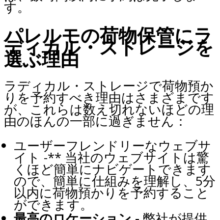
す。
パレルモの荷物保管にラ
ディカル・ストレージを
選ぶ理由
ラディカル・ストレージで荷物預か
りを予約すべき理由はさまざまです
が、これらは数え切れないほどの理
由のほんの一部に過ぎません：
ユーザーフレンドリーなウェブサ
イト -** 当社のウェブサイトは驚
くほど簡単にナビゲートできます
ので、簡単に仕組みを理解し、5分
以内に荷物預かりを予約すること
ができます。
最高のロケーション -
弊社が提供