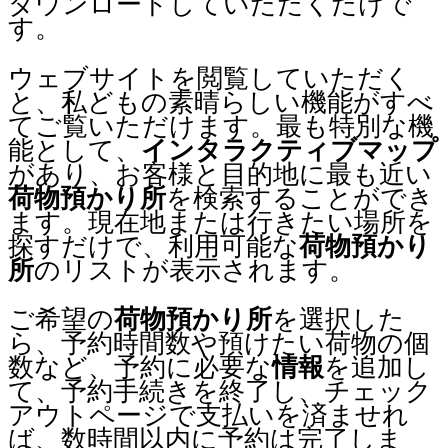
ダウンロードしていただくだけで
す。
ウェブサイトを閲覧していただく
と、私どもの素晴らしい機能がすべ
てご覧いただけます。最も特別な機
能として、
インタラクティブマップ
があり、お客様と目的地に最も近い
荷物預かり所
を検索することができ
ます。現在地または行きたい場所を
探すだけで、利用可能な
荷物預かり
所
のリストが表示されます。
ご希望の
荷物預かり所
を選択した
ら、予約時間数や預けたい荷物の個
数など、予約に必要な
情報
を追加し
て、予約手続きを終了し、チェック
アウトページで支払いを済ませれ
ば、数時間以内に予約は完了しま