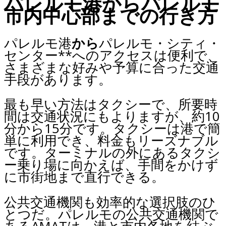
パレルモ港からパレルモ
市内中心部までの行き方
パレルモ港
から
パレルモ・シティ・
センター**へのアクセスは便利で、
さまざまな好みや予算に合った交通
手段があります。
最も早い方法はタクシーで、所要時
間は交通状況にもよりますが、約10
分から15分です。タクシーは港で簡
単に利用でき、料金もリーズナブル
です。ターミナルの外にあるタクシ
ー乗り場に向かえば、手間をかけず
に市街地まで直行できる。
公共交通機関も効率的な選択肢のひ
とつだ。パレルモの公共交通機関で