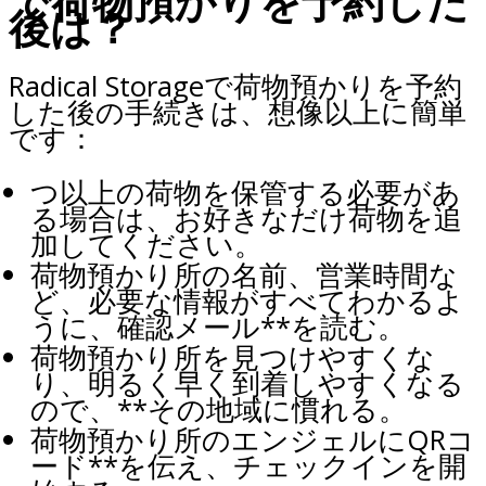
で荷物預かりを予約した
後は？
Radical Storageで荷物預かりを予約
した後の手続きは、想像以上に簡単
です：
つ以上の荷物を保管する必要があ
る場合は、お好きなだけ荷物を追
加してください。
荷物預かり所の名前、営業時間な
ど、必要な情報がすべてわかるよ
うに、確認メール**を読む。
荷物預かり所を見つけやすくな
り、明るく早く到着しやすくなる
ので、**その地域に慣れる。
荷物預かり所のエンジェルにQRコ
ード**を伝え、チェックインを開