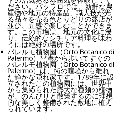
トの活気ある雰囲気を体験してく
ださい。バッラロでは、新鮮な農
産物や地元の特産品、職人技が光
る品々を売る色とりどりの露店が
並び、五感で楽しむことができま
す。この市場は、地元の文化に浸
り、伝統的なシチリア料理を味わ
うには絶好の場所です。
パレルモ植物園（Orto Botanico di
Palermo）**港から歩いてすぐの
パレルモ植物園（Orto Botanico di
Palermo）は、街の喧騒から離れ
た静かな隠れ家です。1789年に設
立されたこの植物園には、世界中
から集められた膨大な種類の植物
が、のんびりと散策するのに理想
的な美しく整備された敷地に植え
られています。