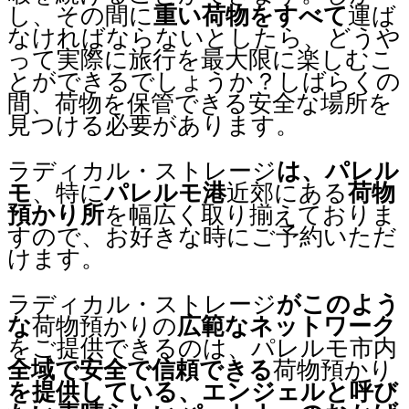
し、その間に
重い荷物をすべて
運ば
なければならないとしたら、どうや
って実際に旅行を最大限に楽しむこ
とができるでしょうか？しばらくの
間、荷物を保管できる安全な場所を
見つける必要があります。
ラディカル・ストレージ
は、パレル
モ
、特に
パレルモ港
近郊にある
荷物
預かり所
を幅広く取り揃えておりま
すので、お好きな時にご予約いただ
けます。
ラディカル・ストレージ
がこのよう
な
荷物預かりの
広範なネットワーク
をご提供できるのは、パレルモ市内
全域で安全で信頼できる
荷物預かり
を提供している、
エンジェル
と呼び