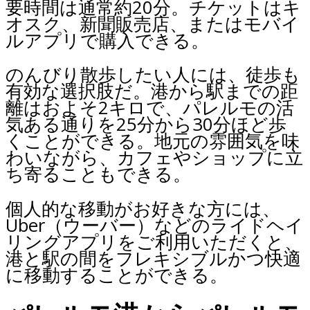
要時間は通常約20分。チケットはキ
オスク、新聞販売店、またはモバイ
ルアプリで購入できる。
のんびり散歩したい人には、徒歩も
有効な選択肢だ。港から駅までの距
離はおよそ2キロで、パレルモの活
気ある通りを25分から30分ほど歩
くことができる。地元の雰囲気を味
わいながら、カフェやショップに立
ち寄ることもできる。
個人的な移動がお好きな方には、
Uber（ウーバー）などのライドヘイ
リングアプリをご利用いただくと、
港と駅の間をフレキシブルかつ快適
に移動することができる。