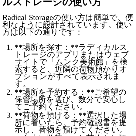
ルストレージの使い方
Radical Storageの使い方は簡単で、便
利なように設計されています。使い
方は以下の通りです：
**場所を探す：**ラディカルス
トレージのアプリまたはウェブ
サイトで「ムンク美術館」を検
索すると、近隣の荷物預かりオ
プションがすべて表示されま
す。
**場所を予約する：**ご希望の
保管場所を選び、数分で安心し
てご予約ください。
**荷物を預ける：**選択した場
所に着いたら、予約確認書を提
示し、荷物を預けてください。