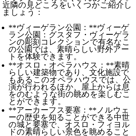
近隣の見どころをいくつかご紹介し
ましょう：
**ヴィーゲラン公園：**ヴィーゲ
ラン公園：グスタフ・ヴィーゲラ
ンの彫刻コレクションで有名なこ
の公園では、素晴らしい野外アー
トを体験できます。
**オスロ・オペラハウス：**素晴
らしい建築物であり、文化施設で
もあるこのオペラハウスでは、公
演が行われるほか、屋上からは息
をのむような街の眺めを楽しむこ
とができます。
**アーカーフス要塞：**ノルウェ
ーの歴史を知ることができる中世
の城と要塞で、オスロ・フィヨル
ドの素晴らしい景色を眺めること