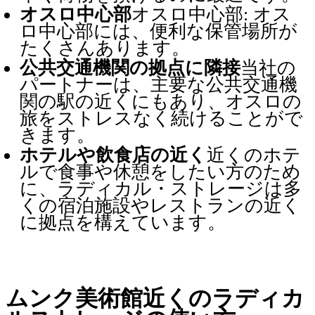
オスロ中心部
オスロ中心部: オス
ロ中心部には、便利な保管場所が
たくさんあります。
公共交通機関の拠点に隣接
当社の
パートナーは、主要な公共交通機
関の駅の近くにもあり、オスロの
旅をストレスなく続けることがで
きます。
ホテルや飲食店の近く
近くのホテ
ルで食事や休憩をしたい方のため
に、ラディカル・ストレージは多
くの宿泊施設やレストランの近く
に拠点を構えています。
ムンク美術館近くのラディカ