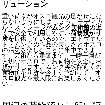
リューション
重い荷物がオスロ観光の足かせにな
らないようにしましょう。ラディカ
ル・ストレージが
ムンク美術館の近
くで
安全で利用しやすい
荷物預かり
所を
提供しているので、エドヴァル
ド・ムンクの作品の美しさとオスロ
の活気を楽しむことに集中できま
す。芸術から建築まで、一瞬一瞬が
大切なオスロで、お荷物を安全にお
預かりします。ムンク美術館近くの
荷物預かり所を今すぐ予約して、オ
スロ観光を最大限にお楽しみくださ
い！