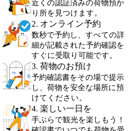
近くの認証済みの荷物預か
り所を見つけます。
2
.
オンライン予約
数秒で予約し、すべての詳
細が記載された予約確認を
すぐに受取り可能です。
3
.
荷物のお預け
予約確認書をその場で提示
し、荷物を安全な場所に預
けてください。
4
.
楽しい一日を
手ぶらで観光を楽しもう！
確認書でいつでも荷物を受