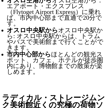
オスロ空港から
オスロ空港から：
エアポート・エクスプレス
（Flytoget Airport Express）に乗れ
ば、市内中心部まで直通で20分で
す。
オスロ中央駅から
オスロ中央駅か
ら: オスロ中央駅からは、トラム
やバスで美術館まで行くことがで
きます。
市内中心部から
ほとんどの観光ス
ポット、カフェ、ホテルが徒歩圏
内にあり、博物館までの散策が楽
しめます。
ラディカル・ストレージムン
ク美術館近くの究極の荷物ソ