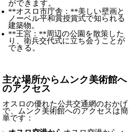
ができます。
**オスロ市庁舎：**美しい壁画と
ノーベル平和賞授賞式で知られる
建築物。
**王宮：**周辺の公園を散策した
り、衛兵交代式に立ち会うことが
できる。
主な場所からムンク美術館へ
のアクセス
オスロの優れた公共交通網のおかげ
で、ムンク美術館へのアクセスは簡
単です：