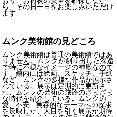
おり、お荷物の安全を確保しなが
ら、その日一日をお楽しみいただけ
ます。
ムンク美術館の見どころ
ムンク美術館は普通の美術館ではあ
りません。ムンクが創り出した深遠
で時に不穏なイメージの神殿なので
す。館内には絵画、スケッチ、手紙
など、ムンクの多様な作品が展示さ
れている。展示は定期的に更新さ
れ、ムンクの芸術の旅路のさまざま
な時代を紹介している。ムンクの
愛、不安、実存的なテーマへの探求
を反映した、人目を引く展示が期待