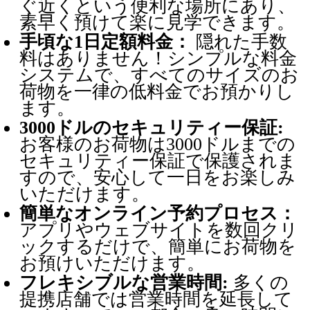
ぐ近くという便利な場所にあり、
素早く預けて楽に見学できます。
手頃な1日定額料金：
隠れた手数
料はありません！シンプルな料金
システムで、すべてのサイズのお
荷物を一律の低料金でお預かりし
ます。
3000ドルのセキュリティー保証:
お客様のお荷物は3000ドルまでの
セキュリティー保証で保護されま
すので、安心して一日をお楽しみ
いただけます。
簡単なオンライン予約プロセス：
アプリやウェブサイトを数回クリ
ックするだけで、簡単にお荷物を
お預けいただけます。
フレキシブルな営業時間:
多くの
提携店舗では営業時間を延長して