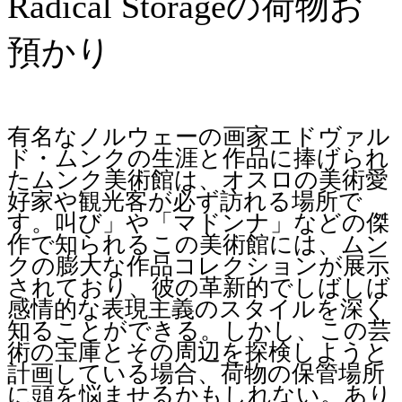
Radical Storageの荷物お
預かり
有名なノルウェーの画家エドヴァル
ド・ムンクの生涯と作品に捧げられ
たムンク美術館は、オスロの美術愛
好家や観光客が必ず訪れる場所で
す。叫び」や「マドンナ」などの傑
作で知られるこの美術館には、ムン
クの膨大な作品コレクションが展示
されており、彼の革新的でしばしば
感情的な表現主義のスタイルを深く
知ることができる。しかし、この芸
術の宝庫とその周辺を探検しようと
計画している場合、荷物の保管場所
に頭を悩ませるかもしれない。あり