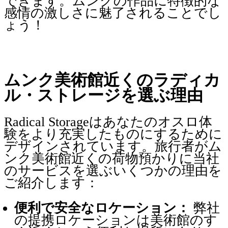
できます。ムンクの作品に特徴的な
感情の激しさに魅了されることでし
ょう！
ムンク美術館近くのラディカ
ル・ストレージを選ぶ理由
Radical Storageはあなたのオスロ体
験をより充実したものにするために
デザインされています。旅行者がム
ンク美術館近くの荷物預かりに当社
のサービスを選ぶいくつかの理由を
ご紹介します：
便利で安全なロケーション：
弊社
の提携ロケーションは美術館のす