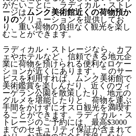
がたいことに、ラディカル・ストレ
ージは
ムンク美術館近くの荷物預か
りの
ソリューションを提供してお
り、重い荷物の負担なく観光を楽し
むことができます。
ラディカル・ストレージなら、カフ
ェやホテルなど、信頼できる地元企
業に荷物を預けられる便利なロケー
ションが近くにあります。このサー
ビスを利用すれば、ムンク美術館で
美術鑑賞を楽しんだり、近くのヴィ
ーゲラン公園を散策したり、地元の
グルメを堪能したりと、荷物を運ぶ
手間をかけずにオスロ観光を満喫す
ることができます。ラディカル・ス
トレージのご予約には、最高$3000
までのセキュリティ保証が含まれて