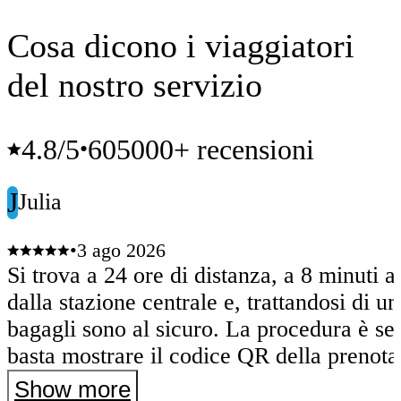
Cosa dicono i viaggiatori
del nostro servizio
4.8
/5
605000+ recensioni
•
J
Julia
•
3 ago 2026
Si trova a 24 ore di distanza, a 8 minuti a
dalla stazione centrale e, trattandosi di un 
bagagli sono al sicuro. La procedura è se
basta mostrare il codice QR della prenota
depositarli e lo stesso codice QR per ritira
Show more