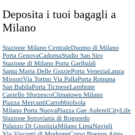
Deposita i tuoi bagagli a
Milano
Stazione Milano Centrale
Duomo di Milano
Porta Genova
Cadorna
Stadio San Siro
Stazione di Milano Porta Garibaldi
Santa Maria Delle Grazie
Porta Venezia
Lanza
Missori
Via Torino Via Palla
Porta Romana
San Babila
Porta Ticinese
Lambrate
Castello Sforzesco
Chinatown Milano
Piazza Mercanti
Carrobbio
Isola
Milano Porta Nuova
Piazza Gae Aulenti
CityLife
Stazione ferroviaria di Rogoredo
Palazzo Di Giustizia
Milano Lima
Navigli
Via Visconti di Modrone
Corso Buenos Aires