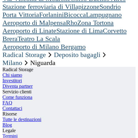
Stazione ferroviaria di Villapizzone
Sondrio
Porta Vittoria
Forlanini
Bicocca
Lampugnano
Aeroporto di Malpensa
Rho
Zona Tortona
Aeroporto di Linate
Stazione di Lima
Corvetto
Brera
Teatro La Scala
Aeroporto di Milano Bergamo
Radical Storage
Deposito bagagli
Milano
Niguarda
Radical Storage
Chi siamo
Investitori
Diventa partner
Servizio clienti
Come funziona
FAQ
Contattaci
Risorse
Tutte le destinazioni
Blog
Legale
Termini