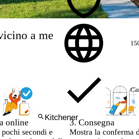
vicino a me
15
Can
a online
3
.
Consegna
 pochi secondi e
Mostra la conferma d