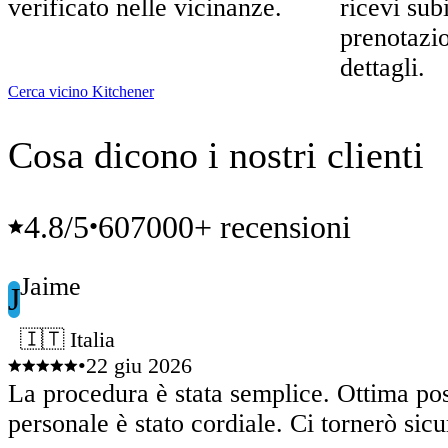
verificato nelle vicinanze.
ricevi sub
prenotazio
dettagli.
Cerca vicino Kitchener
Cosa dicono i nostri clienti
4.8
/5
607000+ recensioni
•
Jaime
J
🇮🇹 Italia
•
22 giu 2026
La procedura è stata semplice. Ottima pos
personale è stato cordiale. Ci tornerò sic