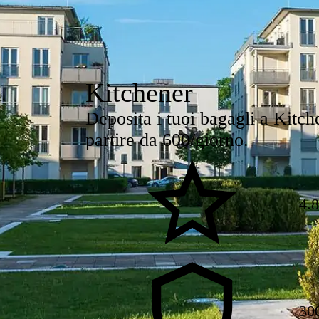
Kitchener
Deposita i tuoi bagagli a Kitche
partire da 600/giorno.
4.
30