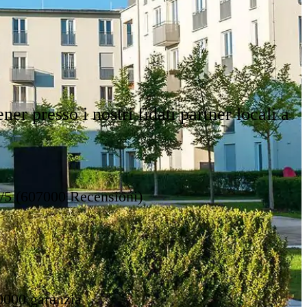
ner presso i nostri fidati partner locali a
8/5 (607000 Recensioni)
0000 garanzia