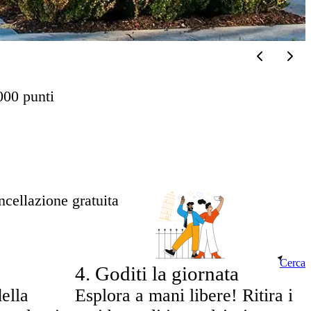
000 punti
cellazione gratuita
Cerca
4
.
Goditi la giornata
ella
Esplora a mani libere! Ritira i