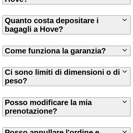
Quanto costa depositare i
bagagli a Hove?
Come funziona la garanzia?
Ci sono limiti di dimensioni o di
peso?
Posso modificare la mia
prenotazione?
Posso annullare l'ordine e