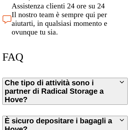
Assistenza clienti 24 ore su 24
Il nostro team è sempre qui per
aiutarti, in qualsiasi momento e
ovunque tu sia.
FAQ
Che tipo di attività sono i
partner di Radical Storage a
Hove?
È sicuro depositare i bagagli a
Hove?