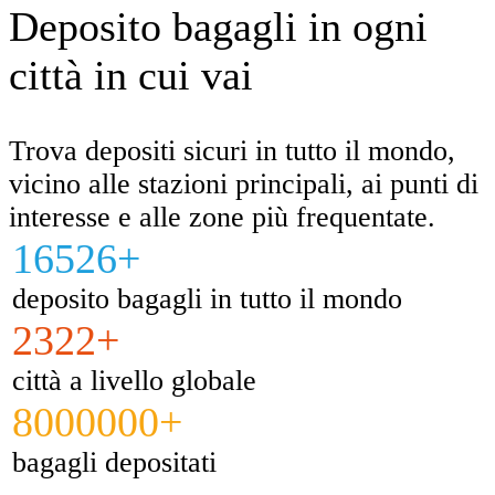
Deposito bagagli in ogni
città in cui vai
Trova depositi sicuri in tutto il mondo,
vicino alle stazioni principali, ai punti di
interesse e alle zone più frequentate.
16526+
deposito bagagli in tutto il mondo
2322+
città a livello globale
8000000+
bagagli depositati