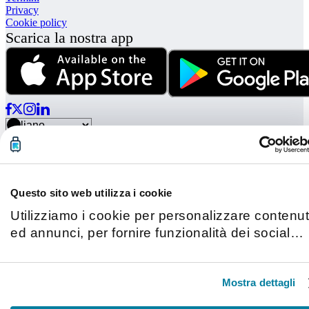
Privacy
Cookie policy
Scarica la nostra app
© Radical Storage • Lean Team S.R.L. • P. IVA 14104111001
Radical è inoltre finanziata dal fondo di investimento “Vertis Venture
4 Scaleup Lazio” gestito da Vertis SGR S.p.A. e sostenuto da
NextGerenation EU:
Questo sito web utilizza i cookie
Utilizziamo i cookie per personalizzare contenut
ed annunci, per fornire funzionalità dei social
media e per analizzare il nostro traffico.
Condividiamo inoltre informazioni sul modo in c
Mostra dettagli
utilizzi il nostro sito con i nostri partner che si
occupano di analisi dei dati web, pubblicità e