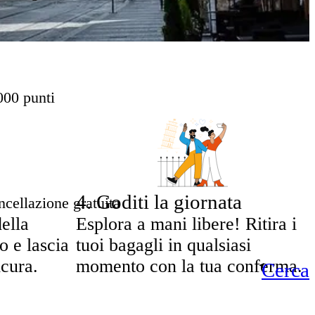
000 punti
4
.
Goditi la giornata
cellazione gratuita
ella
Esplora a mani libere! Ritira i
o e lascia
tuoi bagagli in qualsiasi
icura.
momento con la tua conferma.
Cerca