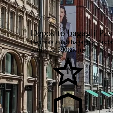
Deposito bagagli Pas
Deposita i tuoi bagagli a Pasila 
partire da 390/giorno.
4.
30