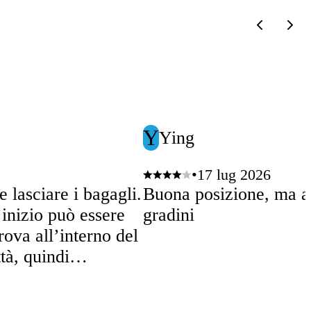
Y
Ying
•
17 lug 2026
 lasciare i bagagli.
Buona posizione, ma al
’inizio può essere
gradini
trova all’interno del
tà, quindi
ecensioni e di dare
nti.