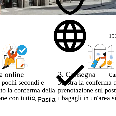
15
a online
3
.
Consegna
Can
 pochi secondi e
Mostra la conferma d
ito la conferma della
prenotazione sul post
ne con tutti i
i bagagli in un'area s