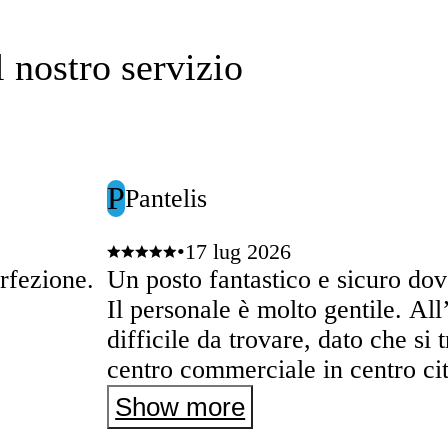
l nostro servizio
P
Pantelis
•
17 lug 2026
erfezione.
Un posto fantastico e sicuro dove
Il personale è molto gentile. All
difficile da trovare, dato che si 
centro commerciale in centro cit
assicuratevi di leggere le altre r
Show more
un’occhiata alle foto corrisponde