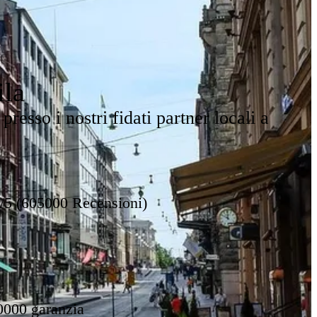
ila
presso i nostri fidati partner locali a
8/5 (605000 Recensioni)
0000 garanzia