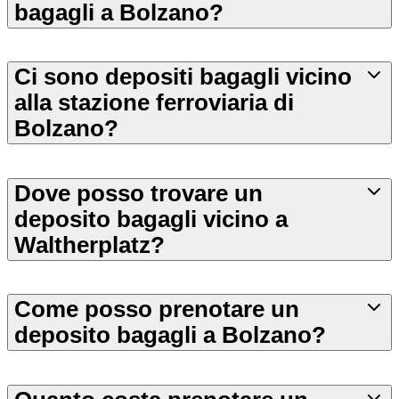
bagagli a Bolzano?
Ci sono depositi bagagli vicino
alla stazione ferroviaria di
Bolzano?
Dove posso trovare un
deposito bagagli vicino a
Waltherplatz?
Come posso prenotare un
deposito bagagli a Bolzano?