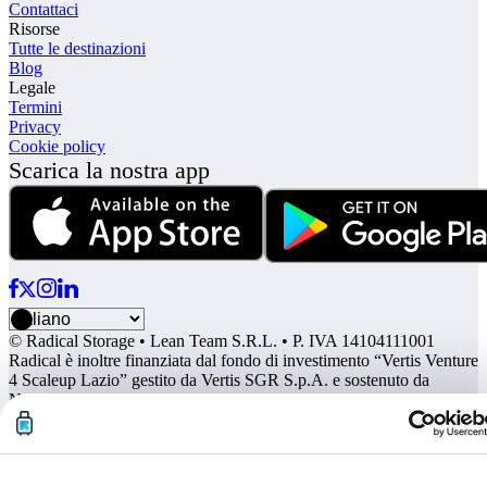
Contattaci
Risorse
Tutte le destinazioni
Blog
Legale
Termini
Privacy
Cookie policy
Scarica la nostra app
© Radical Storage • Lean Team S.R.L. • P. IVA 14104111001
Radical è inoltre finanziata dal fondo di investimento “Vertis Venture
4 Scaleup Lazio” gestito da Vertis SGR S.p.A. e sostenuto da
NextGerenation EU: