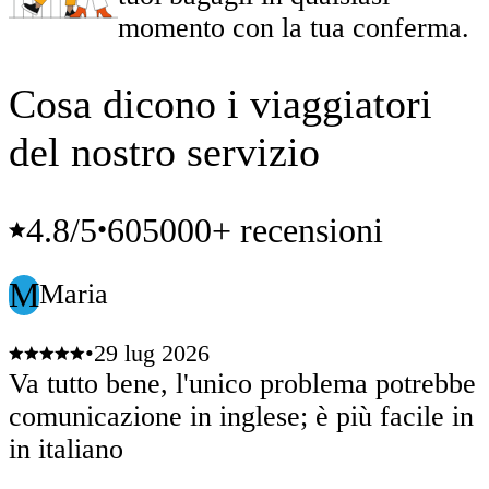
momento con la tua conferma.
Cosa dicono i viaggiatori
del nostro servizio
4.8
/5
605000+ recensioni
•
M
Maria
•
29 lug 2026
Va tutto bene, l'unico problema potrebbe 
comunicazione in inglese; è più facile in 
in italiano