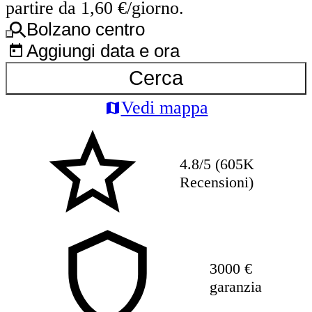
partire da 1,60 €/giorno.
Bolzano centro
Aggiungi data e ora
Cerca
Vedi mappa
4.8/5 (605K
Recensioni)
3000 €
garanzia