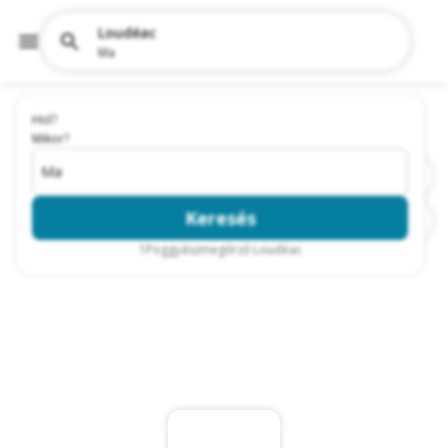
Loudéac
Ma
Hol?
Mikor?
Ma
Keresés
1
Poggyászmegőrző Loudéac