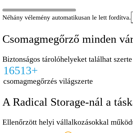
Néhány vélemény automatikusan le lett fordítva.
Csomagmegőrző minden vár
Biztonságos tárolóhelyeket találhat szert
16513+
csomagmegőrzés világszerte
A Radical Storage-nál a tás
Ellenőrzött helyi vállalkozásokkal működ