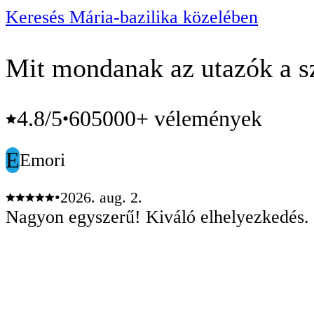
Keresés Mária-bazilika közelében
Mit mondanak az utazók a sz
4.8
/5
605000+ vélemények
•
E
Emori
•
2026. aug. 2.
Nagyon egyszerű! Kiváló elhelyezkedés.