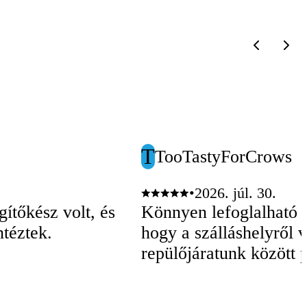
T
TooTastyForCrows
•
2026. júl. 30.
ítőkész volt, és
Könnyen lefoglalható o
téztek.
hogy a szálláshelyről v
repülőjáratunk között 