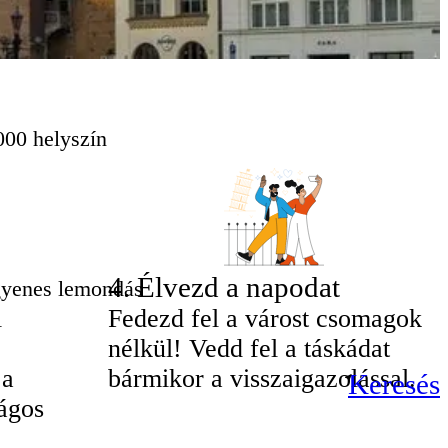
000 helyszín
4
.
Élvezd a napodat
gyenes lemondás
i
Fedezd fel a várost csomagok
nélkül! Vedd fel a táskádat
 a
bármikor a visszaigazolással.
Keresés
ágos