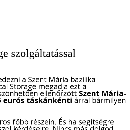
e szolgáltatással
edezni a Szent Mária-bazilika
cal Storage megadja ezt a
öszönhetően ellenőrzött
Szent Mária-
5 eurós táskánkénti
árral bármilyen
os főbb részein. És ha segítségre
zol kérdéseire. Nincs más dolgod,