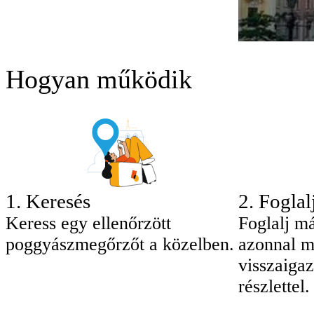
Hogyan működik
1
.
Keresés
2
.
Foglal
Keress egy ellenőrzött
Foglalj má
poggyászmegőrzőt a közelben.
azonnal m
visszaigaz
részlettel.