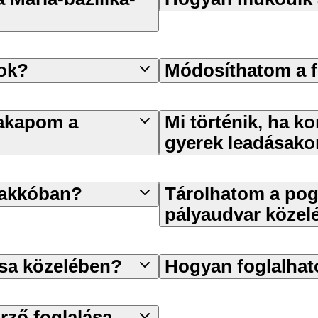
sok?
Módosíthatom a 
zakapom a
Mi történik, ha 
gyerek leadásakor
rakkóban?
Tárolhatom a pog
pályaudvar közel
sa közelében?
Hogyan foglalha
ző foglalása