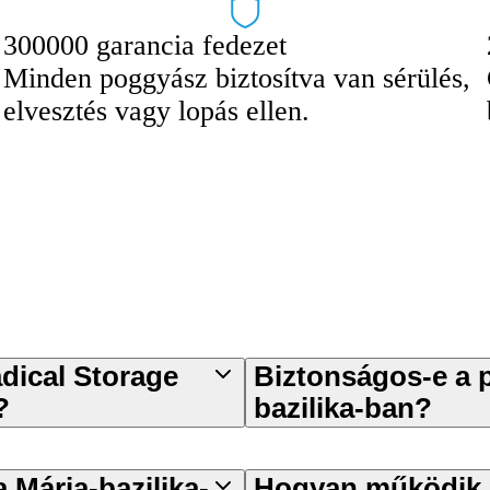
300000 garancia fedezet
Minden poggyász biztosítva van sérülés,
elvesztés vagy lopás ellen.
adical Storage
Biztonságos-e a p
?
bazilika-ban?
 Mária-bazilika-
Hogyan működik 