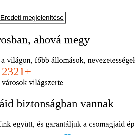
Eredeti megjelenítése
osban, ahová megy
e a világon, főbb állomások, nevezetesség
2321+
városok világszerte
káid biztonságban vannak
ünk együtt, és garantáljuk a csomagjaid ép