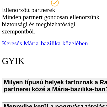
Ellenőrzött partnerek
Minden partnert gondosan ellenőrzünk
biztonsági és megbízhatósági
szempontból.
Keresés Mária-bazilika közelében
GYIK
Milyen típusú helyek tartoznak a R
partnerei közé a Mária-bazilika-ban
Mennyibe kerül a poggyász tárolása