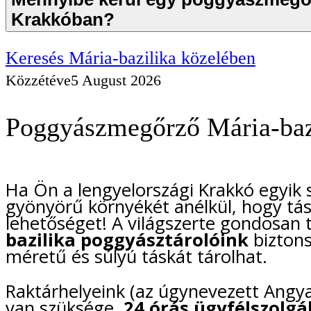
Krakkóban?
Keresés Mária-bazilika közelében
Közzétéve
5 August 2026
Poggyászmegőrző Mária-bazil
Ha Ön a lengyelországi Krakkó egyik s
gyönyörű környékét anélkül, hogy tás
lehetőséget! A világszerte gondosan 
bazilika poggyásztárolóink
biztons
méretű és súlyú táskát tárolhat.
Raktárhelyeink (az úgynevezett Angya
van szüksége,
24 órás ügyfélszolgá