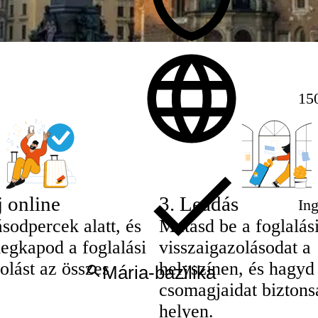
15
j online
3
.
Leadás
In
sodpercek alatt, és
Mutasd be a foglalás
egkapod a foglalási
visszaigazolásodat a
olást az összes
helyszínen, és hagyd
csomagjaidat biztons
helyen.