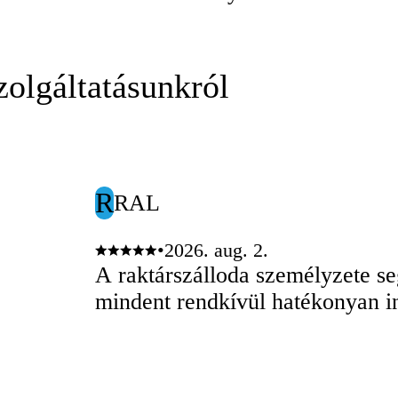
olgáltatásunkról
R
RAL
•
2026. aug. 2.
A raktárszálloda személyzete seg
mindent rendkívül hatékonyan in