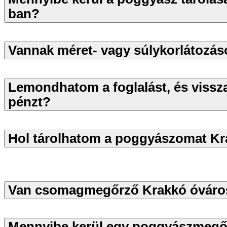
ban?
Vannak méret- vagy súlykorlátozá
Lemondhatom a foglalást, és viss
pénzt?
Hol tárolhatom a poggyászomat K
Van csomagmegőrző Krakkó óváro
Mennyibe kerül egy poggyászmegőr