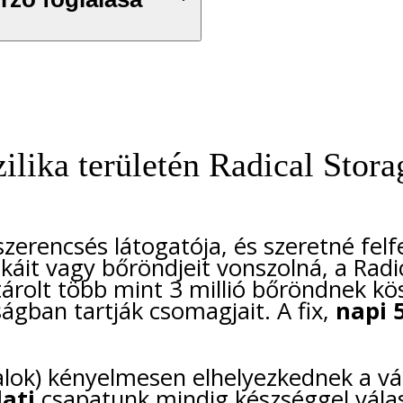
ika területén Radical Storag
zerencsés látogatója, és szeretné felf
káit vagy bőröndjeit vonszolná, a Radi
tárolt több mint 3 millió bőröndnek k
ágban tartják csomagjait. A fix,
napi 
lok) kényelmesen elhelyezkednek a vár
lati
csapatunk mindig készséggel válas