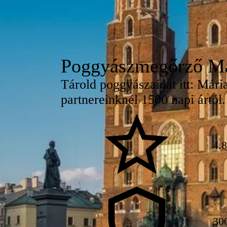
Poggyászmegőrző Már
Tárold poggyászaidat itt: Mári
partnereinknél 1500 napi ártól.
4.
30