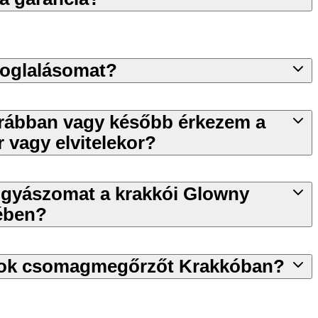
foglalásomat?
korábban vagy később érkezem a
 vagy elvitelekor?
gyászomat a krakkói Glowny
ében?
tok csomagmegőrzőt Krakkóban?