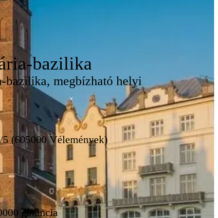
ia-bazilika
a-bazilika, megbízható helyi
8/5 (605000 Vélemények)
0000 garancia