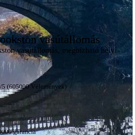
ookston vasútállomás
kston vasútállomás, megbízható helyi
8/5 (605000 Vélemények)
0000 garancia