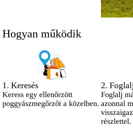
Hogyan működik
1
.
Keresés
2
.
Foglal
Keress egy ellenőrzött
Foglalj má
poggyászmegőrzőt a közelben.
azonnal m
visszaigaz
részlettel.