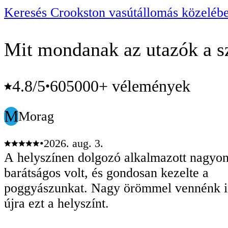
Keresés Crookston vasútállomás közeléb
Mit mondanak az utazók a sz
4.8
/5
605000+ vélemények
•
M
Morag
•
2026. aug. 3.
A helyszínen dolgozó alkalmazott nagyo
barátságos volt, és gondosan kezelte a
poggyászunkat. Nagy örömmel vennénk igénybe
újra ezt a helyszínt.