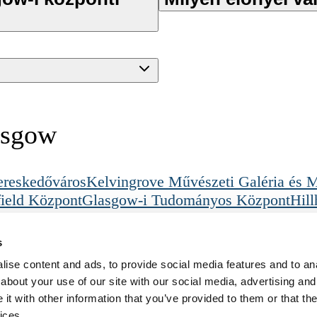
asgow
reskedőváros
Kelvingrove Művészeti Galéria és
ield Központ
Glasgow-i Tudományos Központ
Hill
Crookston vasútállomás
Jogi információk
Töltsd le az alkalmazás
s
Feltételek
Adatvédelem
ise content and ads, to provide social media features and to anal
Süti-szabályzat
about your use of our site with our social media, advertising and
t with other information that you’ve provided to them or that the
ices.