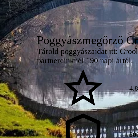
Poggyászmegőrző Cr
Tárold poggyászaidat itt: Croo
partnereinknél 190 napi ártól.
4.
30