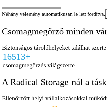
Néhány vélemény automatikusan le lett fordítva.
Csomagmegőrző minden vár
Biztonságos tárolóhelyeket találhat szert
16513+
csomagmegőrzés világszerte
A Radical Storage-nál a tás
Ellenőrzött helyi vállalkozásokkal működ