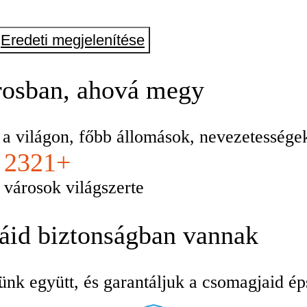
Eredeti megjelenítése
osban, ahová megy
e a világon, főbb állomások, nevezetesség
2321+
városok világszerte
káid biztonságban vannak
ünk együtt, és garantáljuk a csomagjaid ép