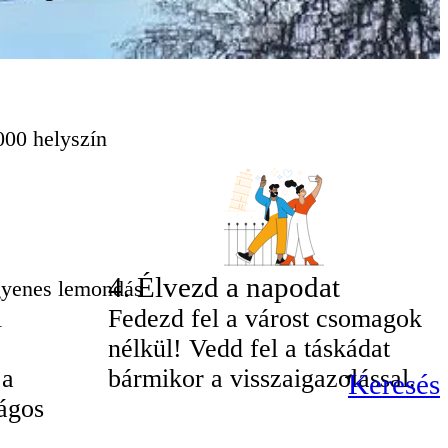
000 helyszín
4
.
Élvezd a napodat
gyenes lemondás
i
Fedezd fel a várost csomagok
nélkül! Vedd fel a táskádat
 a
bármikor a visszaigazolással.
Keresés
ágos