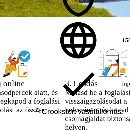
15
j online
3
.
Leadás
In
sodpercek alatt, és
Mutasd be a foglalás
egkapod a foglalási
visszaigazolásodat a
olást az összes
helyszínen, és hagyd
csomagjaidat biztons
helyen.