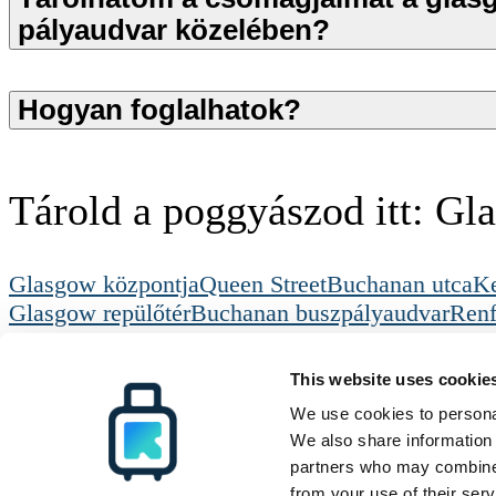
pályaudvar közelében?
Hogyan foglalhatok?
Tárold a poggyászod itt: Gl
Glasgow központja
Queen Street
Buchanan utca
Ke
Glasgow repülőtér
Buchanan buszpályaudvar
Renf
Radical Storage
Csomagmegorzes
Glasgow
Radical Storage
Támogatás
Erőforrások
This website uses cookie
Rólunk
Hogyan működik
Minden úti cél
Befektetők
GYIK
Blog
We use cookies to personal
Legyél partnerünk
Kapcsolat
We also share information 
partners who may combine i
© Radical Storage • Lean Team S.R.L. • P. IVA 14104111001
from your use of their serv