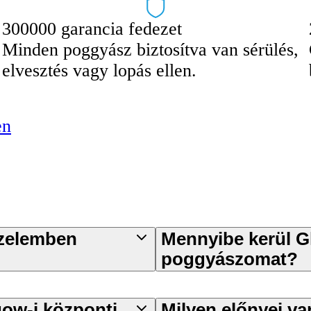
300000 garancia fedezet
Minden poggyász biztosítva van sérülés,
elvesztés vagy lopás ellen.
en
özelemben
Mennyibe kerül G
poggyászomat?
ow-i központi
Milyen előnyei v