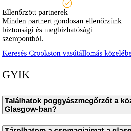
Ellenőrzött partnerek
Minden partnert gondosan ellenőrzünk
biztonsági és megbízhatósági
szempontból.
Keresés Crookston vasútállomás közeléb
GYIK
Találhatok poggyászmegőrzőt a k
Glasgow-ban?
Tárolhatom a csomagjaimat a glasg