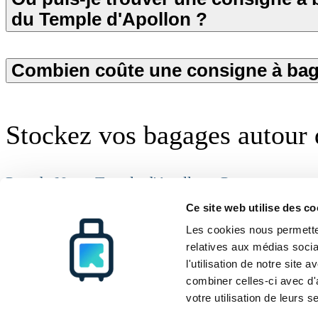
du Temple d'Apollon ?
Combien coûte une consigne à bag
Stockez vos bagages autour
Port de Naxos
Temple d'Apollon - Portara
Radical Storage
Consigne a bagages
Naxos
Ce site web utilise des co
Radical Storage
Service clientèle
Ressources
À propos de nous
Comment ça marche
Toutes destinati
Les cookies nous permetten
Investisseurs
FAQ
Blog
relatives aux médias socia
Devenez partenaire
Contactez-nous
l'utilisation de notre site
combiner celles-ci avec d'
© Radical Storage • Lean Team S.R.L. • P. IVA 14104111001
votre utilisation de leurs s
Radical est également financé par le fonds d'investissement « Vertis Venture