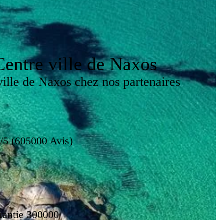
entre ville de Naxos
ille de Naxos chez nos partenaires
/5 (605000 Avis)
rantie 300000