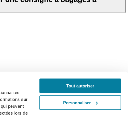
Tout autoriser
ication
Français
ionnalités
formations sur
Personnaliser
, qui peuvent
lectées lors de
e NextGerenation EU et :