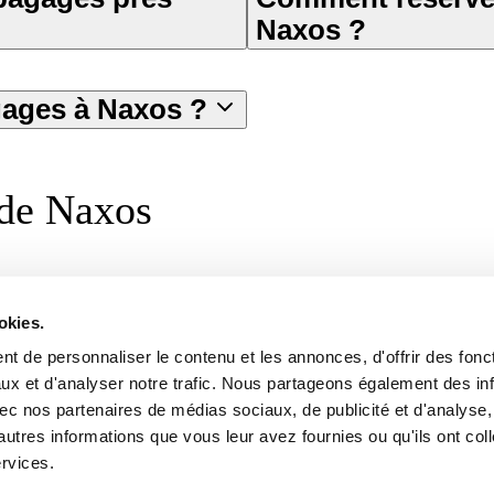
Naxos ?
ages à Naxos ?
 de Naxos
Centre ville de Naxos
okies.
Légal
Téléchargez notre appl
ons
Termes
t de personnaliser le contenu et les annonces, d'offrir des fonct
Confidentialité
ux et d'analyser notre trafic. Nous partageons également des in
Politique de cookies
 avec nos partenaires de médias sociaux, de publicité et d'analyse
autres informations que vous leur avez fournies ou qu'ils ont col
ervices.
 4 Scaleup Lazio » géré par Vertis SGR S.p.A. et soutenu par l'Union européenn