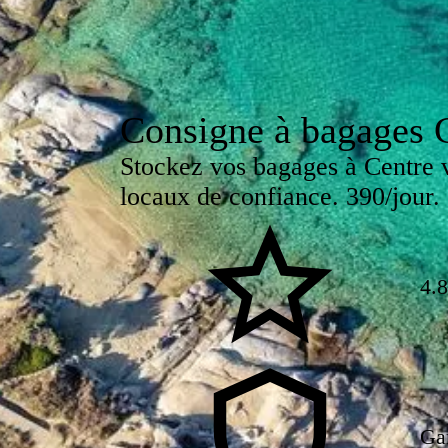
Consigne à bagages C
Stockez vos bagages à Centre v
locaux de confiance. 390/jour.
4.8
Ga