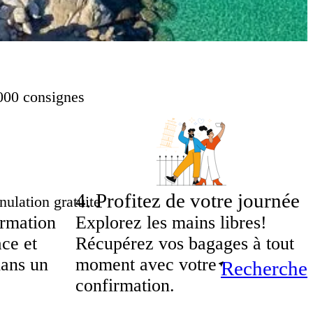
000 consignes
4
.
Profitez de votre journée
ulation gratuite
irmation
Explorez les mains libres!
ace et
Récupérez vos bagages à tout
dans un
moment avec votre
Recherche
confirmation.