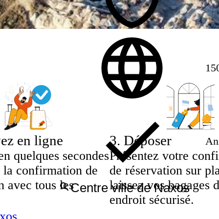
15
ez en ligne
3
.
Déposer
Ann
en quelques secondes
Présentez votre conf
 la confirmation de
de réservation sur pl
n avec tous les
laissez vos bagages 
endroit sécurisé.
axos