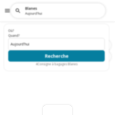
Blanes
Aujourd'hui
Où?
Quand?
Aujourd'hui
Recherche
4
Consigne à bagages Blanes