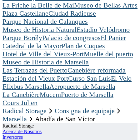
La Friche la Belle de Mai
Museo de Bellas Artes
Plaza Castellane
Ciudad Radieuse
Parque Nacional de Calanques
Museo de Historia Natural
Estadio Velódromo
Parque Borély
Palacio de congresos
El Panier
Catedral de la Mayor
Plan de Cuques
Hotel de Ville del Vieux-Port
Muelle del puerto
Museo de Historia de Marsella
Las Terrazas del Puerto
Canebière reformada
Estación del Vieux Port
Curso San Luis
El Velo
Flixbus Marsella
Aeropuerto de Marsella
La Canebière
Mucem
Puerto de Marsella
Cours Julien
Radical Storage
Consigna de equipaje
Marsella
Abadía de San Víctor
Radical Storage
Acerca de Nosotros
Inversores