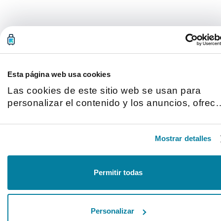
Esta página web usa cookies
Las cookies de este sitio web se usan para
personalizar el contenido y los anuncios, ofrece
funciones de redes sociales y analizar el tráfico
Además, compartimos información sobre el uso
Mostrar detalles
que haga del sitio web con nuestros partners d
redes sociales, publicidad y análisis web,
quienes pueden combinarla con otra informaci
Permitir todas
que les haya proporcionado o que hayan
recopilado a partir del uso que haya hecho de
sus servicios.
Personalizar