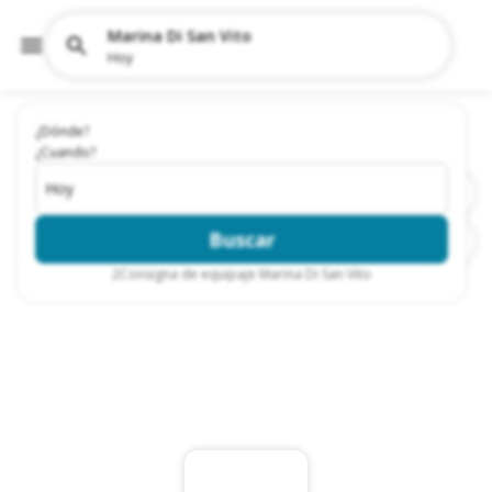
Marina Di San Vito
Hoy
¿Dónde?
¿Cuando?
Hoy
Buscar
2
Consigna de equipaje Marina Di San Vito