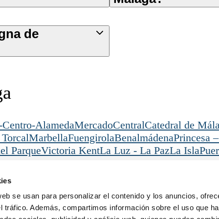
igna de
ga
-Centro-Alameda
MercadoCentral
Catedral de Mál
 Torcal
Marbella
Fuengirola
Benalmádena
Princesa –
el Parque
Victoria Kent
La Luz - La Paz
La Isla
Puer
ga
Playas del Palo
ies
Legal
Descarga nuestra apli
inos
Términos
web se usan para personalizar el contenido y los anuncios, ofrec
Privacidad
el tráfico. Además, compartimos información sobre el uso que ha
Política de Cookies