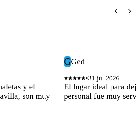
G
Ged
•
31 jul 2026
aletas y el
El lugar ideal para dej
avilla, son muy
personal fue muy servi