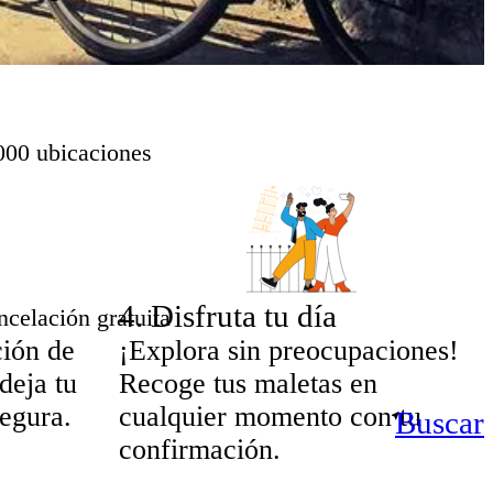
000 ubicaciones
4
.
Disfruta tu día
celación gratuita
ción de
¡Explora sin preocupaciones!
deja tu
Recoge tus maletas en
segura.
cualquier momento con tu
Buscar
confirmación.