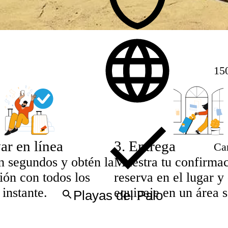
15
ar en línea
3
.
Entrega
Can
n segundos y obtén la
Muestra tu confirma
ión con todos los
reserva en el lugar y 
 instante.
equipaje en un área 