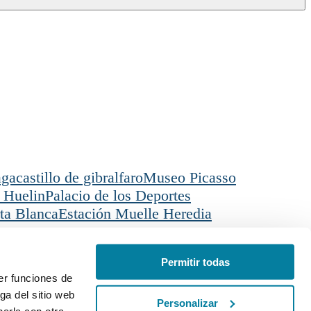
aga
castillo de gibralfaro
Museo Picasso
 Huelin
Palacio de los Deportes
ta Blanca
Estación Muelle Heredia
Permitir todas
cación
Español
er funciones de
ga del sitio web
Personalizar