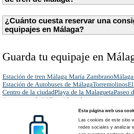
¿Cuánto cuesta reservar una cons
equipajes en Málaga?
Guarda tu equipaje en Mála
Estación de tren Málaga María Zambrano
Málaga
Estación de Autobuses de Málaga
Torremolinos
El
Centro de la ciudad
Playa de la Malagueta
Paseo d
Aeropuerto de Málaga
Alcazaba
Radical Storage
Consigna de equipaje
Mála
Esta página web usa cook
Radical Storage
Soporte
Recursos
Acerca de Nosotros
Cómo funciona
Todas los dest
Las cookies de este sitio 
Inversores
Preguntas Frecuentes
Blog
redes sociales y analizar 
Conviértete en socio
Contáctanos