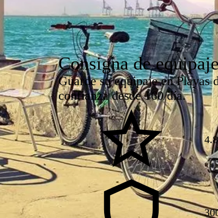
Consigna de equipaje
Guarde su equipaje en Playas d
confianza desde 160/día.
4.
30