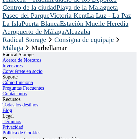
Centro de la ciudad
Playa de la Malagueta
Paseo del Parque
Victoria Kent
La Luz - La Paz
La Isla
Puerta Blanca
Estación Muelle Heredia
Aeropuerto de Málaga
Alcazaba
Radical Storage
Consigna de equipaje
Málaga
Marbellamar
Radical Storage
Acerca de Nosotros
Inversores
Conviértete en socio
Soporte
Cómo funciona
Preguntas Frecuentes
Contáctanos
Recursos
Todas los destinos
Blog
Legal
Términos
Privacidad
Política de Cookies