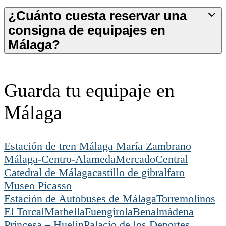
¿Cuánto cuesta reservar una
consigna de equipajes en
Málaga?
Guarda tu equipaje en
Málaga
Estación de tren Málaga María Zambrano
Málaga-Centro-Alameda
MercadoCentral
Catedral de Málaga
castillo de gibralfaro
Museo Picasso
Estación de Autobuses de Málaga
Torremolinos
El Torcal
Marbella
Fuengirola
Benalmádena
Princesa – Huelin
Palacio de los Deportes