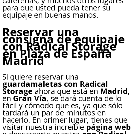
cafeterías, y muchos otros lugares
para que usted pueda tener su
equipaje en buenas manos.
Reservar una
consigna de equipaje
con Radical Storage
en Plaza de España
Madrid
Si quiere reservar una
guardamaletas con Radical
Storage
ahora que está en
Madrid
,
en
Gran Vía
, se dará cuenta de lo
fácil y cómodo que es, ya que sólo
tardará un par de minutos en
hacerlo. En primer lugar, tienes que
visitar nuestra increíble
página web