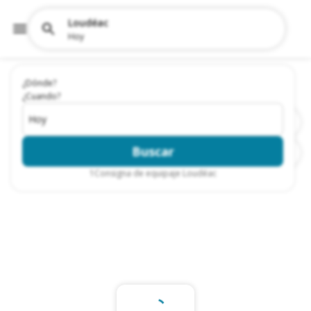
Loudéac
Hoy
¿Dónde?
¿Cuando?
Hoy
Buscar
1
Consigna de equipaje Loudéac