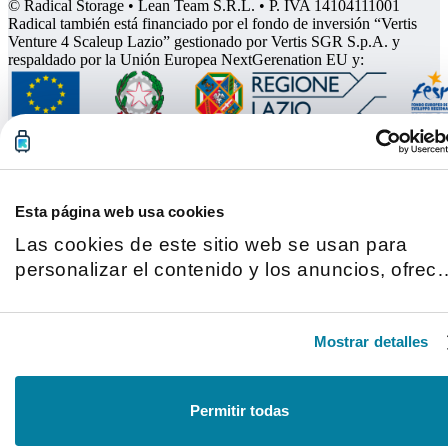
© Radical Storage • Lean Team S.R.L. • P. IVA 14104111001
Radical también está financiado por el fondo de inversión “Vertis
Venture 4 Scaleup Lazio” gestionado por Vertis SGR S.p.A. y
respaldado por la Unión Europea NextGerenation EU y:
Esta página web usa cookies
Las cookies de este sitio web se usan para
personalizar el contenido y los anuncios, ofrece
funciones de redes sociales y analizar el tráfico
Además, compartimos información sobre el uso
Mostrar detalles
que haga del sitio web con nuestros partners d
redes sociales, publicidad y análisis web,
quienes pueden combinarla con otra informaci
Permitir todas
que les haya proporcionado o que hayan
recopilado a partir del uso que haya hecho de