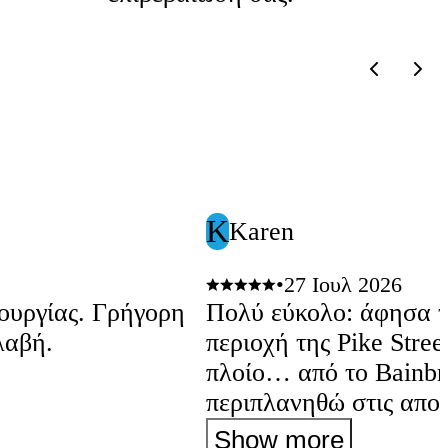
K
Karen
•
27 Ιουλ 2026
ς. Γρήγορη
Πολύ εύκολο: άφησα τ
λαβή.
περιοχή της Pike Stree
πλοίο… από το Bainbr
περιπλανηθώ στις αποβ
Σιάτλ, και μετά πήρα 
Show more