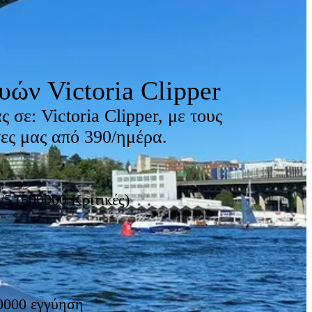
ών Victoria Clipper
 σε: Victoria Clipper, με τους
τες μας από 390/ημέρα.
/5 (600000 Κριτικές)
0000 εγγύηση