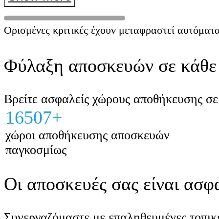
το αεροδρόμιο. Ο οδηγός ήταν φιλικός κα
αξιόπιστος, ενώ το όχημα ήταν άνετο. Το
Ορισμένες κριτικές έχουν μεταφραστεί αυτόματα
ανεπιφύλακτα ????
Φύλαξη αποσκευών σε κάθε 
Βρείτε ασφαλείς χώρους αποθήκευσης σε 
16507+
χώροι αποθήκευσης αποσκευών
παγκοσμίως
Οι αποσκευές σας είναι ασφα
Συνεργαζόμαστε με επαληθευμένες τοπικέ