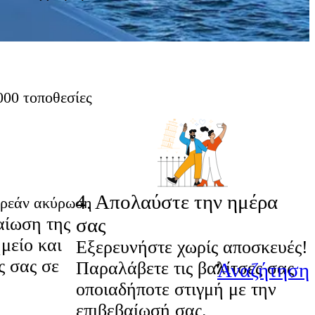
000 τοποθεσίες
4
.
Απολαύστε την ημέρα
ρεάν ακύρωση
αίωση της
σας
μείο και
Εξερευνήστε χωρίς αποσκευές!
ς σας σε
Παραλάβετε τις βαλίτσες σας
Αναζήτηση
οποιαδήποτε στιγμή με την
επιβεβαίωσή σας.