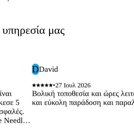
ν υπηρεσία μας
D
David
•
27 Ιουλ 2026
ίναι
Βολική τοποθεσία και ώρες λειτουργία
κεσε 5
και εύκολη παράδοση και παρα
ασφαλές.
e Needle»
φορά προς