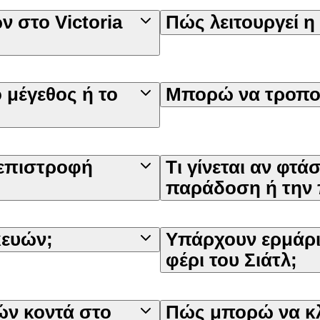
 στο Victoria
Πώς λειτουργεί η
 μέγεθος ή το
Μπορώ να τροπο
επιστροφή
Τι γίνεται αν φτ
παράδοση ή την
κευών;
Υπάρχουν ερμάρι
φέρι του Σιάτλ;
ν κοντά στο
Πώς μπορώ να κ