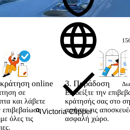
15
κράτηση online
3
.
Παράδοση
Δω
άτηση σε
Επιδείξτε την επιβεβ
πτα και λάβετε
κράτησής σας στο ση
 επιβεβαίωση
αφήστε τις αποσκευέ
με όλες τις
ασφαλή χώρο.
ιες.