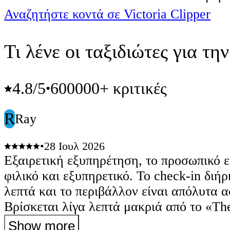
Αναζητήστε κοντά σε Victoria Clipper
Τι λένε οι ταξιδιώτες για τη
4.8
/5
600000+ κριτικές
•
R
Ray
•
28 Ιουλ 2026
Εξαιρετική εξυπηρέτηση, το προσωπικό ε
φιλικό και εξυπηρετικό. Το check-in διήρ
λεπτά και το περιβάλλον είναι απόλυτα 
Βρίσκεται λίγα λεπτά μακριά από το «Th
και το μονοτρόχιο. Μας κανόνισαν μετα
Show more