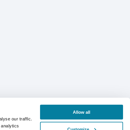
Allow all
yse our traffic.
 analytics
Customize