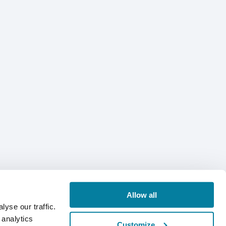
Allow all
yse our traffic.
 analytics
Customize