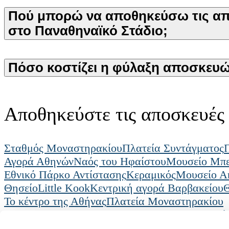
Πού μπορώ να αποθηκεύσω τις α
στο Παναθηναϊκό Στάδιο;
Πόσο κοστίζει η φύλαξη αποσκευώ
Αποθηκεύστε τις αποσκευές
Σταθμός Μοναστηρακίου
Πλατεία Συντάγματος
Αγορά Αθηνών
Ναός του Ηφαίστου
Μουσείο Μπ
Εθνικό Πάρκο Αντίστασης
Κεραμικός
Μουσείο Α
Θησείο
Little Kook
Κεντρική αγορά Βαρβακείου
Θ
Το κέντρο της Αθήνας
Πλατεία Μοναστηρακίου
Radical Storage
Apothikefsi aposkevon
Αθ
Radical Storage
Υποστήριξη
Πόροι