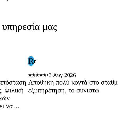
ν υπηρεσία μας
R
r
•
3 Αυγ 2026
 απόσταση
Αποθήκη πολύ κοντά στο σταθμό
. Φιλική
εξυπηρέτηση, το συνιστώ
ικών
ει να
αι να