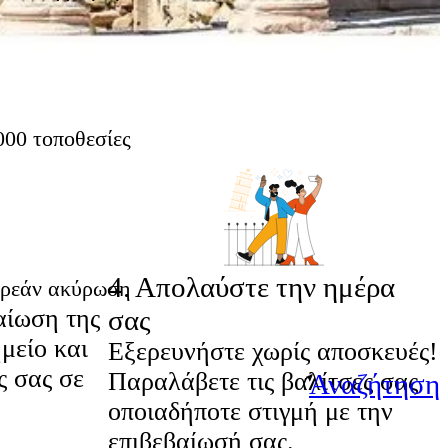
000 τοποθεσίες
4
.
Απολαύστε την ημέρα
ρεάν ακύρωση
αίωση της
σας
μείο και
Εξερευνήστε χωρίς αποσκευές!
ς σας σε
Παραλάβετε τις βαλίτσες σας
Αναζήτηση
οποιαδήποτε στιγμή με την
επιβεβαίωσή σας.