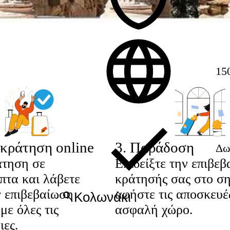
15
κράτηση online
3
.
Παράδοση
Δω
άτηση σε
Επιδείξτε την επιβεβ
πτα και λάβετε
κράτησής σας στο ση
 επιβεβαίωση
αφήστε τις αποσκευέ
με όλες τις
ασφαλή χώρο.
ιες.