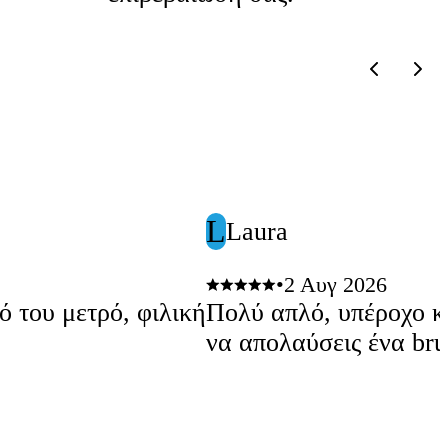
L
Laura
•
2 Αυγ 2026
 του μετρό, φιλική
Πολύ απλό, υπέροχο κα
να απολαύσεις ένα br