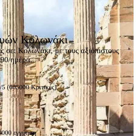
υών Κολωνάκι
ς σε: Κολωνάκι, με τους αξιόπιστους
390/ημέρα.
/5 (605000 Κριτικές)
0000 εγγύηση