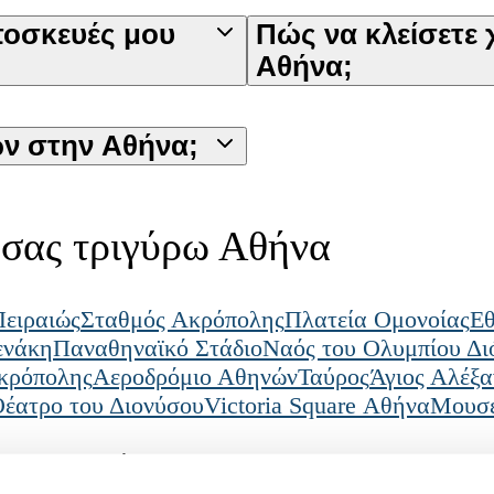
ποσκευές μου
Πώς να κλείσετε
Αθήνα;
ν στην Αθήνα;
 σας τριγύρω Αθήνα
Πειραιώς
Σταθμός Ακρόπολης
Πλατεία Ομονοίας
Εθ
ενάκη
Παναθηναϊκό Στάδιο
Ναός του Ολυμπίου Δι
κρόπολης
Αεροδρόμιο Αθηνών
Ταύρος
Άγιος Αλέξα
έατρο του Διονύσου
Victoria Square Αθήνα
Μουσε
ήνα
Κολωνάκι
Νομικές πληροφορίες
Κατεβάστε την εφα