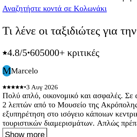
Αναζητήστε κοντά σε Κολωνάκι
Τι λένε οι ταξιδιώτες για τη
4.8
/5
605000+ κριτικές
•
M
Marcelo
•
3 Αυγ 2026
Πολύ απλό, οικονομικό και ασφαλές. Σε
2 λεπτών από το Μουσείο της Ακρόπολης
εξυπηρέτηση στο ισόγειο κάποιων κεντρ
τουριστικών διαμερισμάτων. Απλώς πρέπ
γνωρίζετε ότι θα χρειαστεί να κατεβείτε κ
Show more