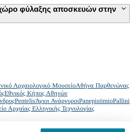
 χώρο φύλαξης αποσκευών στην
νικό Αρχαιολογικό Μουσείο
Αθήνα Παρθενώνας
ός
Εθνικός Κήπος Αθηνών
νδρος
Pentelis
Άγιοι Ανάργυροι
Panepistimio
Pallini
ίο Αρχαίας Ελληνικής Τεχνολογίας
ρμογή μας
Greek