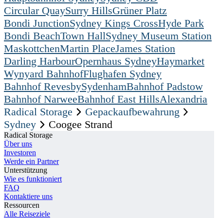
Circular Quay
Surry Hills
Grüner Platz
Bondi Junction
Sydney Kings Cross
Hyde Park
Bondi Beach
Town Hall
Sydney Museum Station
Maskottchen
Martin Place
James Station
Darling Harbour
Opernhaus Sydney
Haymarket
Wynyard Bahnhof
Flughafen Sydney
Bahnhof Revesby
Sydenham
Bahnhof Padstow
Bahnhof Narwee
Bahnhof East Hills
Alexandria
Radical Storage
Gepackaufbewahrung
Sydney
Coogee Strand
Radical Storage
Über uns
Investoren
Werde ein Partner
Unterstützung
Wie es funktioniert
FAQ
Kontaktiere uns
Ressourcen
Alle Reiseziele