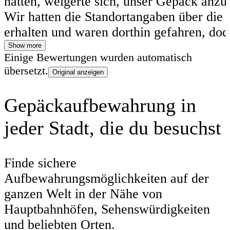
hatten, weigerte sich, unser Gepäck anz
Wir hatten die Standortangaben über die
erhalten und waren dorthin gefahren, doc
Ladenbesitzer sagte uns, wir seien am fal
Show more
Einige Bewertungen wurden automatisch
Die in der App angezeigte Adresse lag ta
übersetzt.
Original anzeigen
zwei Häuser weiter, obwohl das Foto des
und die Standortbeschreibung perfekt
Gepäckaufbewahrung in
übereinstimmten. Wir gingen nach drauß
jeder Stadt, die du besuchst
riefen die für das Geschäft angegebene
Telefonnummer an. Die gleiche Person 
Anruf entgegen und bestätigte, dass die
Finde sichere
Kontaktdaten in der App korrekt waren. 
Aufbewahrungsmöglichkeiten auf der
nicht, warum, aber er wollte unser Gepäc
ganzen Welt in der Nähe von
nicht aufbewahren. Wir wandten uns an den
Hauptbahnhöfen, Sehenswürdigkeiten
Kundensupport, der uns sofort weiterhalf
und beliebten Orten.