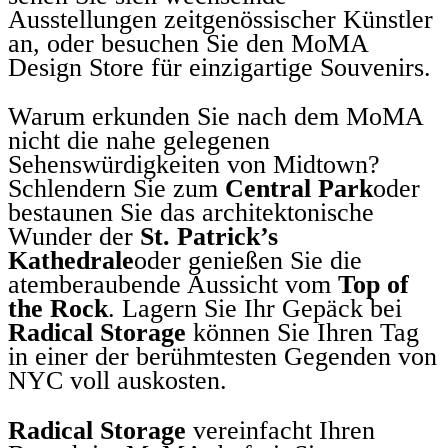
Ausstellungen zeitgenössischer Künstler
an, oder besuchen Sie den MoMA
Design Store für einzigartige Souvenirs.
Warum erkunden Sie nach dem MoMA
nicht die nahe gelegenen
Sehenswürdigkeiten von Midtown?
Schlendern Sie zum
Central Park
oder
bestaunen Sie das architektonische
Wunder der
St. Patrick’s
Kathedrale
oder genießen Sie die
atemberaubende Aussicht vom
Top of
the Rock
. Lagern Sie Ihr Gepäck bei
Radical Storage
können Sie Ihren Tag
in einer der berühmtesten Gegenden von
NYC voll auskosten.
Radical Storage
vereinfacht Ihren