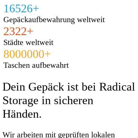
wurde unsere Buchung umgehend auf ein
16526+
Gepäckaufbewahrungsstelle umgebucht.
Gepäckaufbewahrung weltweit
2322+
Städte weltweit
8000000+
Taschen aufbewahrt
Dein Gepäck ist bei Radical
Storage in sicheren
Händen.
Wir arbeiten mit geprüften lokalen