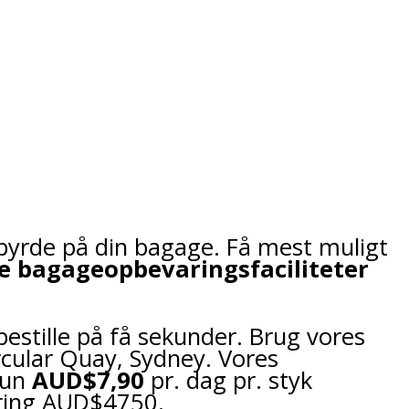
byrde på din bagage. Få mest muligt
ge bagageopbevaringsfaciliteter
bestille på få sekunder. Brug vores
rcular Quay, Sydney. Vores
kun
AUD$7,90
pr. dag pr. styk
kring AUD$4750.