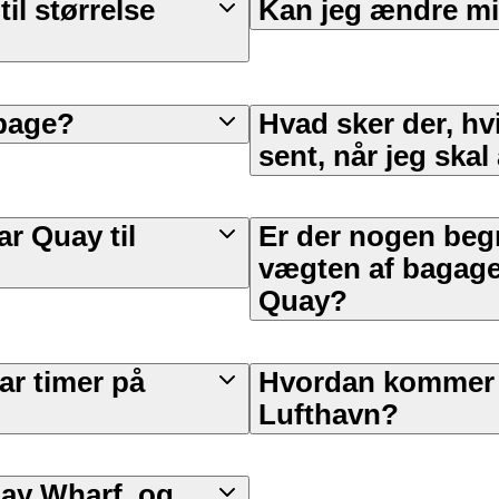
l størrelse
Kan jeg ændre mi
lbage?
Hvad sker der, hvi
sent, når jeg skal
ar Quay til
Er der nogen begr
vægten af bagage,
Quay?
ar timer på
Hvordan kommer j
Lufthavn?
uay Wharf, og