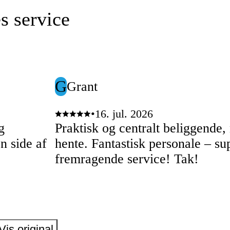
s service
G
Grant
•
16. jul. 2026
g
Praktisk og centralt beliggende,
n side af
hente. Fantastisk personale – su
fremragende service! Tak!
Vis original