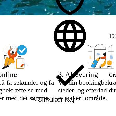
15
online
3
.
Aflevering
Gra
på få sekunder og få
Vis din bookingbekræ
gbekræftelse med
stedet, og efterlad d
ljer med det samme.
et sikkert område.