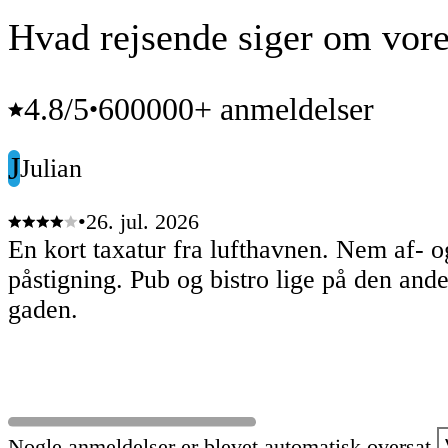
Hvad rejsende siger om vore
4.8
/5
600000+ anmeldelser
•
J
Julian
•
26. jul. 2026
En kort taxatur fra lufthavnen. Nem af- o
påstigning. Pub og bistro lige på den ande
gaden.
Nogle anmeldelser er blevet automatisk oversat.