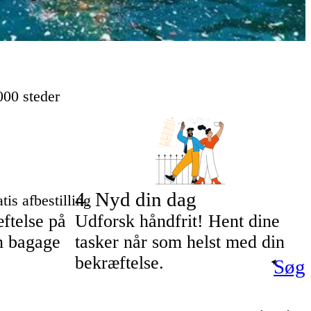
000 steder
4
.
Nyd din dag
tis afbestilling
ftelse på
Udforsk håndfrit! Hent dine
in bagage
tasker når som helst med din
bekræftelse.
Søg