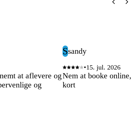
S
sandy
•
15. jul. 2026
 nemt at aflevere og
Nem at booke online, 
pervenlige og
kort