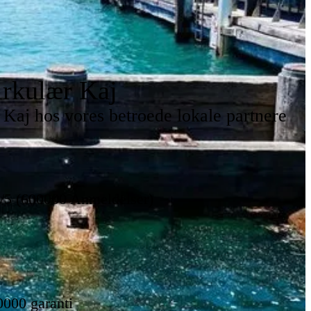
rkulær Kaj
Kaj hos vores betroede lokale partnere
8/5 (600000 Anmeldelser)
0000 garanti