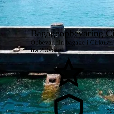
Bagageopbevaring Ci
Opbevar din bagage i Cirkulær 
fra 290/dag.
4.
30