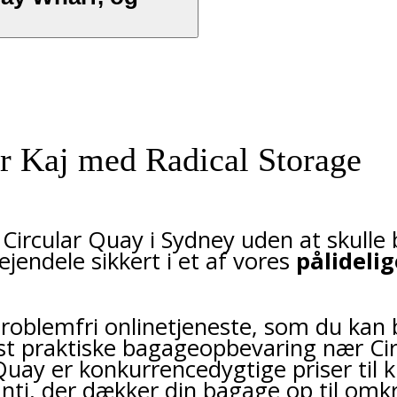
r Kaj med Radical Storage
ircular Quay i Sydney uden at skulle 
jendele sikkert i et af vores
pålideli
 problemfri onlinetjeneste, som du kan 
est praktiske bagageopbevaring nær Ci
Quay er konkurrencedygtige priser til 
anti, der dækker din bagage op til om