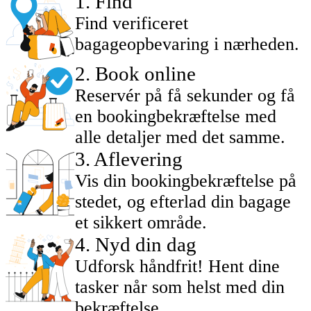
1
.
Find
Find verificeret
bagageopbevaring i nærheden.
2
.
Book online
Reservér på få sekunder og få
en bookingbekræftelse med
alle detaljer med det samme.
3
.
Aflevering
Vis din bookingbekræftelse på
stedet, og efterlad din bagage
et sikkert område.
4
.
Nyd din dag
Udforsk håndfrit! Hent dine
tasker når som helst med din
bekræftelse.