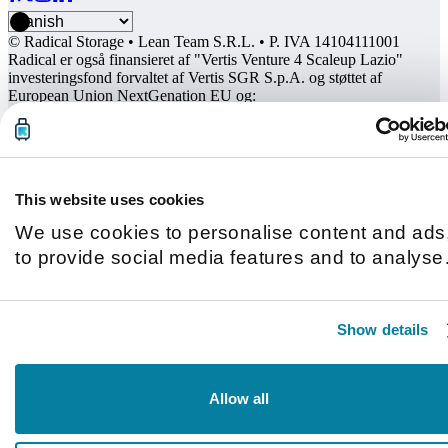
© Radical Storage • Lean Team S.R.L. • P. IVA 14104111001
Radical er også finansieret af "Vertis Venture 4 Scaleup Lazio"
investeringsfond forvaltet af Vertis SGR S.p.A. og støttet af
European Union NextGenation EU og:
This website uses cookies
We use cookies to personalise content and ads
to provide social media features and to analyse
our traffic. We also share information about you
use of our site with our social media, advertisin
Show details
and analytics partners who may combine it with
other information that you’ve provided to them o
that they’ve collected from your use of their
Allow all
services.