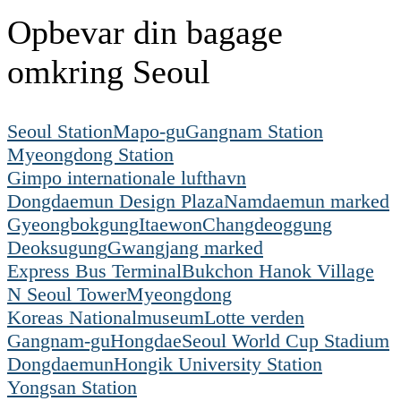
Opbevar din bagage
omkring Seoul
Seoul Station
Mapo-gu
Gangnam Station
Myeongdong Station
Gimpo internationale lufthavn
Dongdaemun Design Plaza
Namdaemun marked
Gyeongbokgung
Itaewon
Changdeoggung
Deoksugung
Gwangjang marked
Express Bus Terminal
Bukchon Hanok Village
N Seoul Tower
Myeongdong
Koreas Nationalmuseum
Lotte verden
Gangnam-gu
Hongdae
Seoul World Cup Stadium
Dongdaemun
Hongik University Station
Yongsan Station