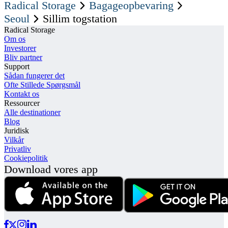
Radical Storage
Bagageopbevaring
Seoul
Sillim togstation
Radical Storage
Om os
Investorer
Bliv partner
Support
Sådan fungerer det
Ofte Stillede Spørgsmål
Kontakt os
Ressourcer
Alle destinationer
Blog
Juridisk
Vilkår
Privatliv
Cookiepolitik
Download vores app