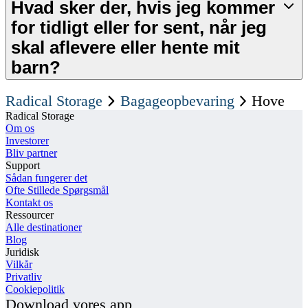
Hvad sker der, hvis jeg kommer
for tidligt eller for sent, når jeg
skal aflevere eller hente mit
barn?
Radical Storage
Bagageopbevaring
Hove
Radical Storage
Om os
Investorer
Bliv partner
Support
Sådan fungerer det
Ofte Stillede Spørgsmål
Kontakt os
Ressourcer
Alle destinationer
Blog
Juridisk
Vilkår
Privatliv
Cookiepolitik
Download vores app