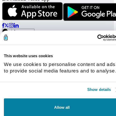
© Radical Storage • Lean Team S.R.L. • P. IVA 14104111001
Radical er også finansieret af "Vertis Venture 4 Scaleup Lazio"
investeringsfond forvaltet af Vertis SGR S.p.A. og støttet af
European Union NextGenation EU og:
This website uses cookies
We use cookies to personalise content and ads
to provide social media features and to analyse
our traffic. We also share information about you
use of our site with our social media, advertisin
Show details
and analytics partners who may combine it with
other information that you’ve provided to them o
that they’ve collected from your use of their
Allow all
services.