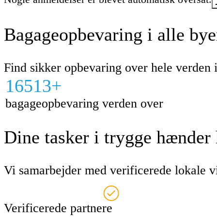
Jeg kan varmt anbefale dette sted til alle,
efter en sikker og pålidelig
Bagageopbevaring i alle bye
bagageopbevaringstjeneste.
Find sikker opbevaring over hele verden
16513+
bagageopbevaring verden over
Dine tasker i trygge hænder
Vi samarbejder med verificerede lokale vi
Verificerede partnere