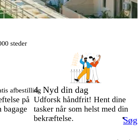
000 steder
4
.
Nyd din dag
tis afbestilling
ftelse på
Udforsk håndfrit! Hent dine
in bagage
tasker når som helst med din
bekræftelse.
Søg