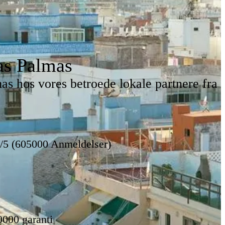
as Palmas
s hos vores betroede lokale partnere fra
8/5 (605000 Anmeldelser)
0000 garanti