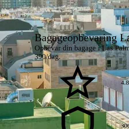
Bagageopbevaring L
Opbevar din bagage i Las Palma
390/dag.
4.
30