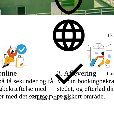
15
online
3
.
Aflevering
Gra
på få sekunder og få
Vis din bookingbekræ
gbekræftelse med
stedet, og efterlad d
ljer med det samme.
et sikkert område.