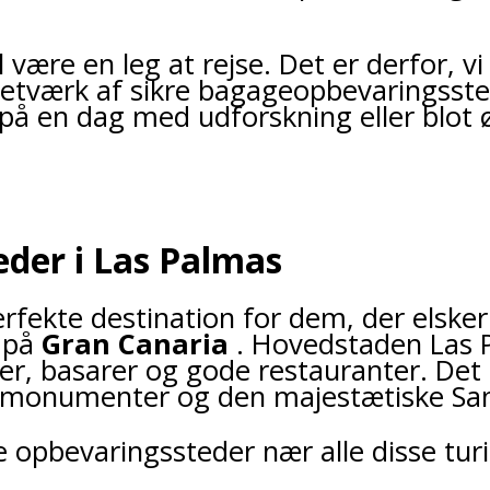
al være en leg at rejse. Det er derfor
 netværk af sikre bagageopbevaringsst
 på en dag med udforskning eller blot ø
der i Las Palmas
fekte destination for dem, der elsker 
r på
Gran Canaria
. Hovedstaden Las P
er, basarer og gode restauranter. Det
r, monumenter og den majestætiske San
ske opbevaringssteder nær alle disse tu