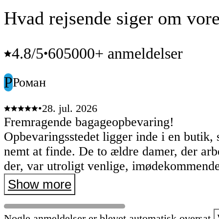
Hvad rejsende siger om vore
4.8
/5
605000+ anmeldelser
•
Р
Роман
•
28. jul. 2026
Fremragende bagageopbevaring!
Opbevaringsstedet ligger inde i en butik, 
nemt at finde. De to ældre damer, der ar
der, var utroligt venlige, imødekommend
hjælpsomme. De tog imod mig med stor 
Show more
det var en sand fornøjelse at have med de
Hele forløbet var hurtigt, problemfrit og st
Nogle anmeldelser er blevet automatisk oversat.