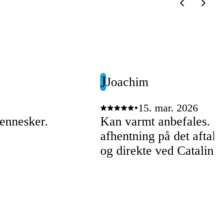
J
Joachim
•
15. mar. 2026
mennesker.
Kan varmt anbefales. B
afhentning på det afta
og direkte ved Catalin