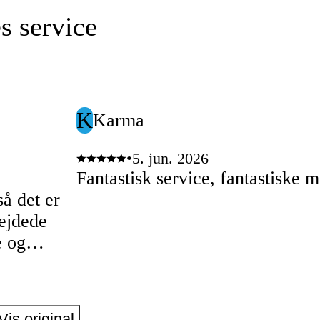
s service
K
Karma
•
5. jun. 2026
Fantastisk service, fantastiske 
så det er
bejdede
e og
varme, og
m at gøre.
ressfrit.
Vis original