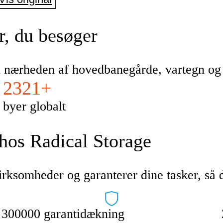
 der leder
r, du besøger
 i nærheden af hovedbanegårde, vartegn o
2321+
byer globalt
 hos Radical Storage
rksomheder og garanterer dine tasker, så d
300000 garantidækning