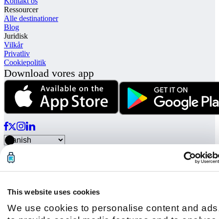
Kontakt os
Ressourcer
Alle destinationer
Blog
Juridisk
Vilkår
Privatliv
Cookiepolitik
Download vores app
© Radical Storage • Lean Team S.R.L. • P. IVA 14104111001
Radical er også finansieret af "Vertis Venture 4 Scaleup Lazio"
investeringsfond forvaltet af Vertis SGR S.p.A. og støttet af
European Union NextGenation EU og:
This website uses cookies
We use cookies to personalise content and ads