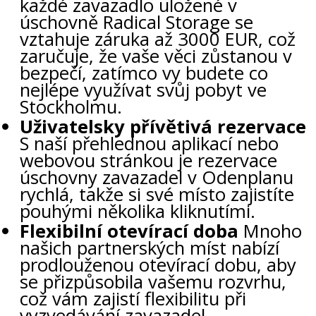
každé zavazadlo uložené v
úschovně Radical Storage se
vztahuje záruka až 3000 EUR, což
zaručuje, že vaše věci zůstanou v
bezpečí, zatímco vy budete co
nejlépe využívat svůj pobyt ve
Stockholmu.
Uživatelsky přívětivá rezervace
S naší přehlednou aplikací nebo
webovou stránkou je rezervace
úschovny zavazadel v Odenplanu
rychlá, takže si své místo zajistíte
pouhými několika kliknutími.
Flexibilní otevírací doba
Mnoho
našich partnerských míst nabízí
prodlouženou otevírací dobu, aby
se přizpůsobila vašemu rozvrhu,
což vám zajistí flexibilitu při
vyzvedávání zavazadel.