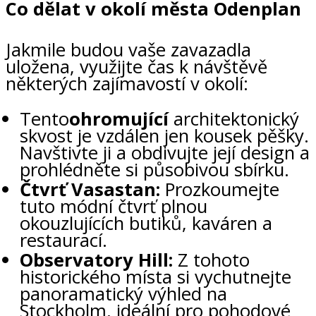
Co dělat v okolí města Odenplan
Jakmile budou vaše zavazadla
uložena, využijte čas k návštěvě
některých zajímavostí v okolí:
Tento
ohromující
architektonický
skvost je vzdálen jen kousek pěšky.
Navštivte ji a obdivujte její design a
prohlédněte si působivou sbírku.
Čtvrť Vasastan:
Prozkoumejte
tuto módní čtvrť plnou
okouzlujících butiků, kaváren a
restaurací.
Observatory Hill:
Z tohoto
historického místa si vychutnejte
panoramatický výhled na
Stockholm, ideální pro pohodové