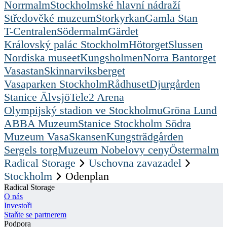
Norrmalm
Stockholmské hlavní nádraží
Středověké muzeum
Storkyrkan
Gamla Stan
T-Centralen
Södermalm
Gärdet
Královský palác Stockholm
Hötorget
Slussen
Nordiska museet
Kungsholmen
Norra Bantorget
Vasastan
Skinnarviksberget
Vasaparken Stockholm
Rådhuset
Djurgården
Stanice Älvsjö
Tele2 Arena
Olympijský stadion ve Stockholmu
Gröna Lund
ABBA Muzeum
Stanice Stockholm Södra
Muzeum Vasa
Skansen
Kungsträdgården
Sergels torg
Muzeum Nobelovy ceny
Östermalm
Radical Storage
Uschovna zavazadel
Stockholm
Odenplan
Radical Storage
O nás
Investoři
Staňte se partnerem
Podpora