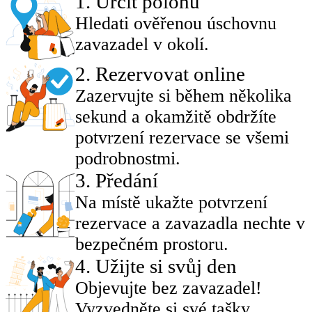
1
.
Určit polohu
Hledati ověřenou úschovnu
zavazadel v okolí.
2
.
Rezervovat online
Zazervujte si během několika
sekund a okamžitě obdržíte
potvrzení rezervace se všemi
podrobnostmi.
3
.
Předání
Na místě ukažte potvrzení
rezervace a zavazadla nechte v
bezpečném prostoru.
4
.
Užijte si svůj den
Objevujte bez zavazadel!
Vyzvedněte si své tašky