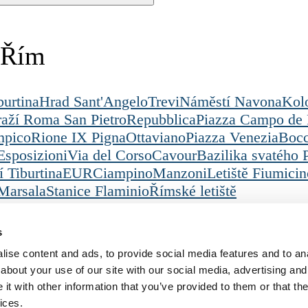
a Řím
urtina
Hrad Sant'Angelo
Trevi
Náměstí Navona
Kol
aží Roma San Pietro
Repubblica
Piazza Campo de 
mpico
Rione IX Pigna
Ottaviano
Piazza Venezia
Bocc
Esposizioni
Via del Corso
Cavour
Bazilika svatého 
 Tiburtina
EUR
Ciampino
Manzoni
Letiště Fiumicin
Marsala
Stanice Flaminio
Římské letiště
Torre Maura
Legislativa
Stáhněte si naši apl
s
Podmínky
Ochrana osobních údajů
ise content and ads, to provide social media features and to anal
Zásady používání souborů cookie
about your use of our site with our social media, advertising and
t with other information that you’ve provided to them or that the
ices.
azio“ spravovaným společností Vertis SGR S.p.A. a podporovaným společností