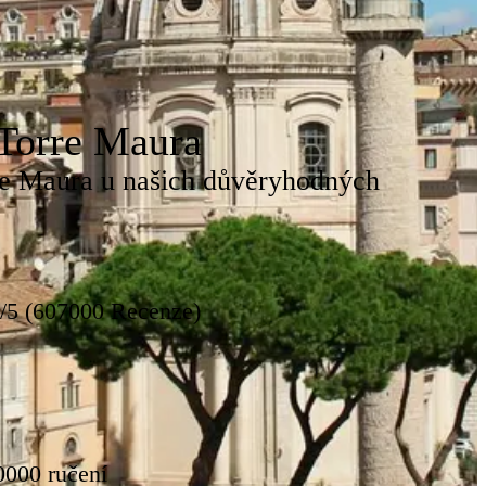
Torre Maura
re Maura u našich důvěryhodných
8/5 (607000 Recenze)
0000 ručení