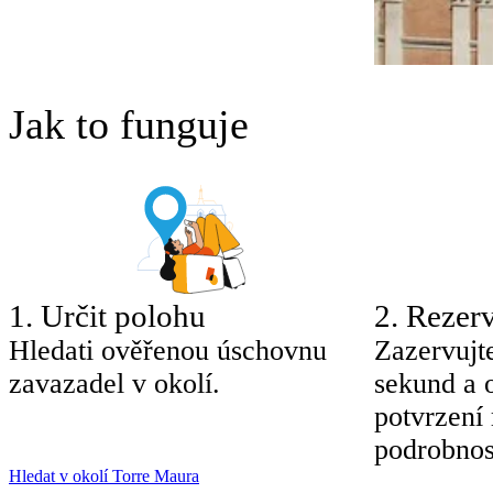
Jak to funguje
1
.
Určit polohu
2
.
Rezerv
Hledati ověřenou úschovnu
Zazervujt
zavazadel v okolí.
sekund a 
potvrzení
podrobnos
Hledat v okolí Torre Maura