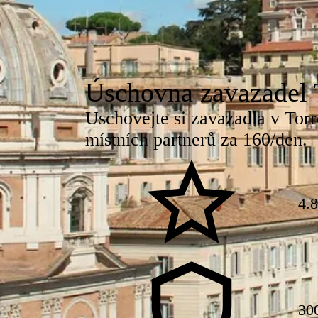
Úschovna zavazadel 
Uschovejte si zavazadla v Tor
místních partnerů za 160/den.
4.
30