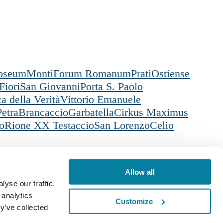
oseum
Monti
Forum Romanum
Prati
Ostiense
Fiori
San Giovanni
Porta S. Paolo
a della Verità
Vittorio Emanuele
Petra
Brancaccio
Garbatella
Cirkus Maximus
o
Rione XX Testaccio
San Lorenzo
Celio
ikaci
Czech
Allow all
yse our traffic.
 analytics
Customize
y’ve collected
 European Union NextGerenation EU a: