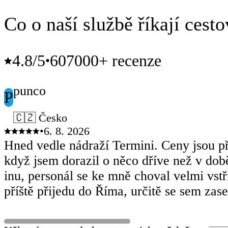
Co o naší službě říkají cesto
4.8
/5
607000+ recenze
•
punco
P
🇨🇿 Česko
•
6. 8. 2026
Hned vedle nádraží Termini. Ceny jsou př
když jsem dorazil o něco dříve než v dob
inu, personál se ke mně choval velmi vst
příště přijedu do Říma, určitě se sem zase