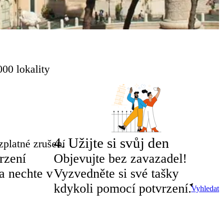
00 lokality
4
.
Užijte si svůj den
zplatné zrušení
rzení
Objevujte bez zavazadel!
a nechte v
Vyzvedněte si své tašky
kdykoli pomocí potvrzení.
Vyhledat