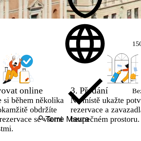
150
ovat online
3
.
Předání
Be
e si během několika
Na místě ukažte potv
okamžitě obdržíte
rezervace a zavazadl
 rezervace se všemi
bezpečném prostoru.
tmi.