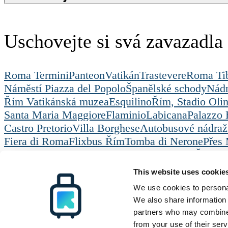
Uschovejte si svá zavazadl
Roma Termini
Panteon
Vatikán
Trastevere
Roma Tib
Náměstí Piazza del Popolo
Španělské schody
Nádr
Řím Vatikánská muzea
Esquilino
Řím, Stadio Oli
Santa Maria Maggiore
Flaminio
Labicana
Palazzo 
Castro Pretorio
Villa Borghese
Autobusové nádraží
Fiera di Roma
Flixbus Řím
Tomba di Nerone
Přes 
Radical Storage
Uschovna zavazadel
Řím
Radical Storage
Podpora
Zdroje
This website uses cookie
O nás
Jak to funguje
Všechna cílová místa
Investoři
ČASTÉ DOTAZY
Blog
We use cookies to personal
Staňte se partnerem
Kontaktujte nás
We also share information 
partners who may combine i
© Radical Storage • Lean Team S.R.L. • P. IVA 14104111001
from your use of their serv
Radical je také financován investičním fondem „Vertis Venture 4 Scaleup L