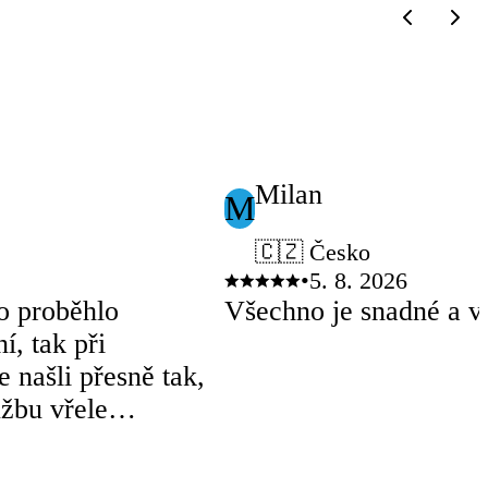
Milan
M
🇨🇿 Česko
•
5. 8. 2026
o proběhlo
Všechno je snadné a ve
í, tak při
 našli přesně tak,
užbu vřele