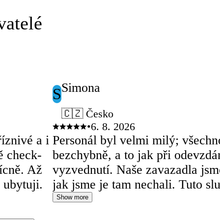
vatelé
Simona
S
🇨🇿 Česko
•
6. 8. 2026
íznivé a i
Personál byl velmi milý; všechn
ě check-
bezchybně, a to jak při odevzdán
řícně. Až
vyzvednutí. Naše zavazadla jsme
 ubytuji.
jak jsme je tam nechali. Tuto sl
doporučuji!
Show more