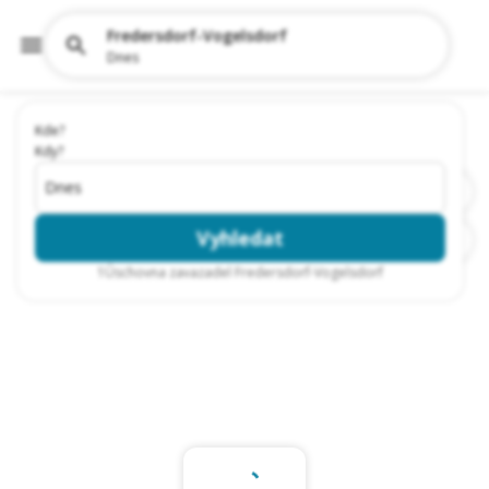
Fredersdorf-Vogelsdorf
Dnes
Kde?
Kdy?
Dnes
Vyhledat
1
Úschovna zavazadel Fredersdorf-Vogelsdorf