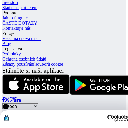
Investoři
Staňte se partnerem
Podpora
Jak to funguje
ČASTÉ DOTAZY
Kontaktujte nás
Zdroje
Všechna cílová místa
Blog
Legislativa
Podmínky
Ochrana osobních údajů
Zásady používání souborů cookie
Stáhněte si naši aplikaci
© Radical Storage • Lean Team S.R.L. • P. IVA 14104111001
Radical je také financován investičním fondem „Vertis Venture 4
Scaleup Lazio“ spravovaným společností Vertis SGR S.p.A. a
podporovaným společností European Union NextGerenation EU a: