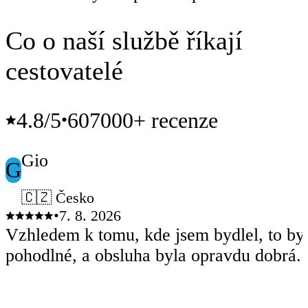
Co o naší službě říkají
cestovatelé
4.8
/5
607000+ recenze
•
Gio
G
🇨🇿 Česko
•
7. 8. 2026
Vzhledem k tomu, kde jsem bydlel, to by
pohodlné, a obsluha byla opravdu dobrá.