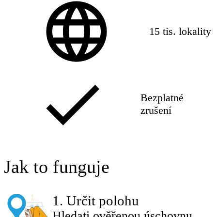
15 tis. lokality
Bezplatné
zrušení
Jak to funguje
1
.
Určit polohu
Hledati ověřenou úschovnu