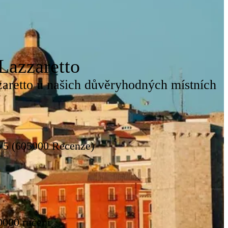
Lazzaretto
zaretto u našich důvěryhodných místních
8/5 (605000 Recenze)
0000 ručení