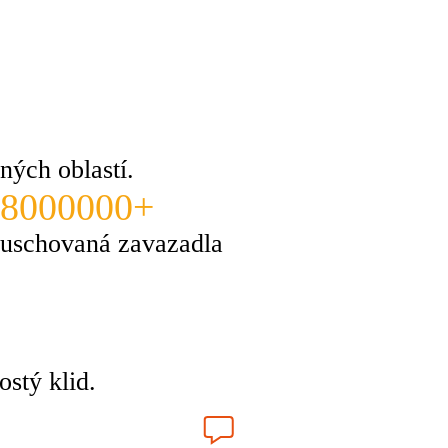
ných oblastí.
8000000+
uschovaná zavazadla
stý klid.