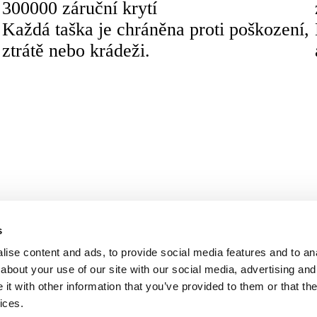
300000 záruční krytí
Každá taška je chráněna proti poškození,
ztrátě nebo krádeži.
i
Lazzaretto
Legislativa
Stáhněte si naši apl
s
Podmínky
Ochrana osobních údajů
ise content and ads, to provide social media features and to anal
Zásady používání souborů cookie
about your use of our site with our social media, advertising and
t with other information that you’ve provided to them or that the
ices.
azio“ spravovaným společností Vertis SGR S.p.A. a podporovaným společností