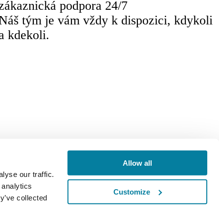
zákaznická podpora 24/7
Náš tým je vám vždy k dispozici, kdykoli
a kdekoli.
ikaci
Czech
Allow all
yse our traffic.
 analytics
Customize
y’ve collected
 European Union NextGerenation EU a: