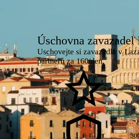
Úschovna zavazadel 
Uschovejte si zavazadla v Laz
partnerů za 160/den.
4.
30