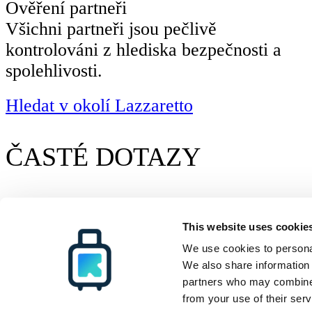
Ověření partneři
Všichni partneři jsou pečlivě
kontrolováni z hlediska bezpečnosti a
spolehlivosti.
Hledat v okolí Lazzaretto
ČASTÉ DOTAZY
Radical Storage
Uschovna zavazadel
Cagliar
Radical Storage
Podpora
Zdroje
This website uses cookie
O nás
Jak to funguje
Všechna cílová místa
Investoři
ČASTÉ DOTAZY
Blog
We use cookies to personal
Staňte se partnerem
Kontaktujte nás
We also share information 
partners who may combine i
© Radical Storage • Lean Team S.R.L. • P. IVA 14104111001
from your use of their serv
Radical je také financován investičním fondem „Vertis Venture 4 Scaleup L