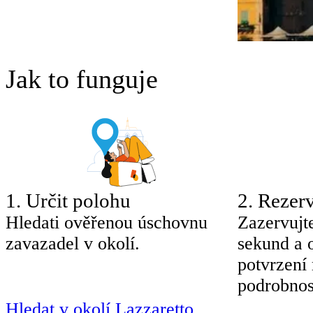
Jak to funguje
1
.
Určit polohu
2
.
Rezerv
Hledati ověřenou úschovnu
Zazervujt
zavazadel v okolí.
sekund a 
potvrzení
podrobnos
Hledat v okolí Lazzaretto