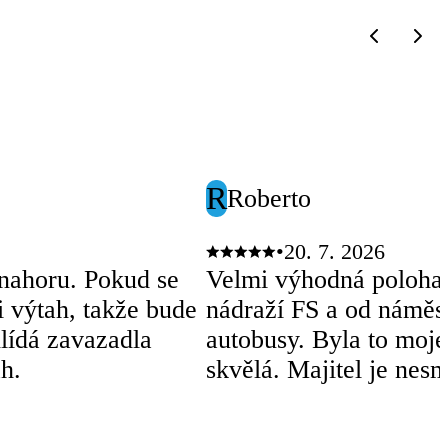
R
Roberto
•
20. 7. 2026
a nahoru. Pokud se
Velmi výhodná poloha
ci výtah, takže bude
nádraží FS a od náměst
lídá zavazadla
autobusy. Byla to moje
ah.
skvělá. Majitel je nesm