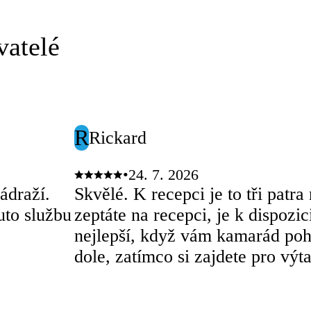
vatelé
R
Rickard
•
24. 7. 2026
ádraží.
Skvělé. K recepci je to tři patr
uto službu
zeptáte na recepci, je k dispozi
nejlepší, když vám kamarád poh
dole, zatímco si zajdete pro výt