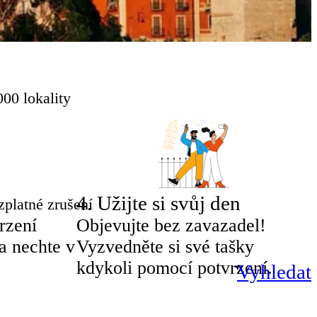
00 lokality
4
.
Užijte si svůj den
zplatné zrušení
rzení
Objevujte bez zavazadel!
a nechte v
Vyzvedněte si své tašky
kdykoli pomocí potvrzení.
Vyhledat