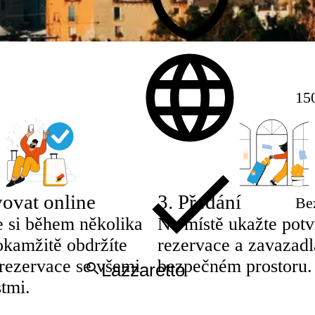
150
ovat online
3
.
Předání
Be
e si během několika
Na místě ukažte potv
okamžitě obdržíte
rezervace a zavazadl
 rezervace se všemi
bezpečném prostoru.
tmi.