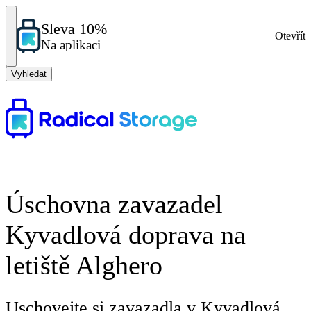
Sleva 10%
Otevřít
Na aplikaci
Vyhledat
Úschovna zavazadel
Kyvadlová doprava na
letiště Alghero
Uschovejte si zavazadla v Kyvadlová