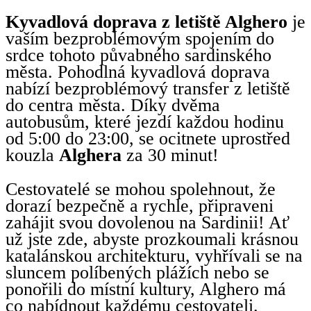
Kyvadlová doprava z letiště Alghero
je
vaším bezproblémovým spojením do
srdce tohoto půvabného sardinského
města. Pohodlná kyvadlová doprava
nabízí bezproblémový transfer z letiště
do centra města. Díky dvěma
autobusům, které jezdí každou hodinu
od 5:00 do 23:00, se ocitnete uprostřed
kouzla
Alghera
za 30 minut!
Cestovatelé se mohou spolehnout, že
dorazí bezpečně a rychle, připraveni
zahájit svou dovolenou na Sardinii! Ať
už jste zde, abyste prozkoumali krásnou
katalánskou architekturu, vyhřívali se na
sluncem políbených plážích nebo se
ponořili do místní kultury, Alghero má
co nabídnout každému cestovateli.