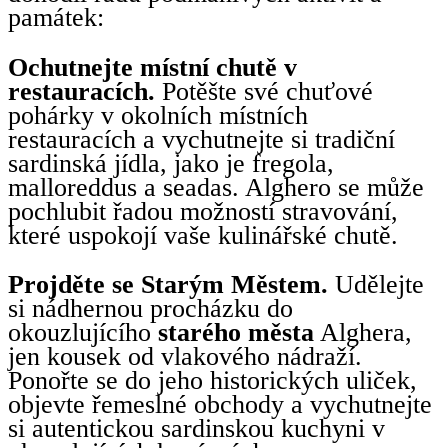
památek:
Ochutnejte místní chutě v
restauracích.
Potěšte své chuťové
pohárky v okolních místních
restauracích a vychutnejte si tradiční
sardinská jídla, jako je fregola,
malloreddus a seadas. Alghero se může
pochlubit řadou možností stravování,
které uspokojí vaše kulinářské chutě.
Projděte se Starým Městem.
Udělejte
si nádhernou procházku do
okouzlujícího
starého města
Alghera,
jen kousek od vlakového nádraží.
Ponořte se do jeho historických uliček,
objevte řemeslné obchody a vychutnejte
si autentickou sardinskou kuchyni v