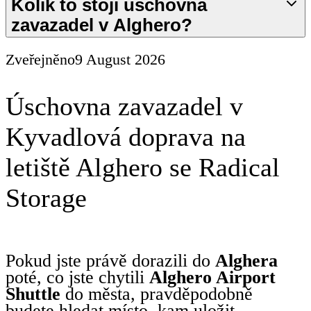
Kolik to stojí úschovna
zavazadel v Alghero?
Zveřejněno
9 August 2026
Úschovna zavazadel v
Kyvadlová doprava na
letiště Alghero se Radical
Storage
Pokud jste právě dorazili do
Alghera
poté, co jste chytili
Alghero Airport
Shuttle
do města, pravděpodobně
budete hledat místo, kam uložit