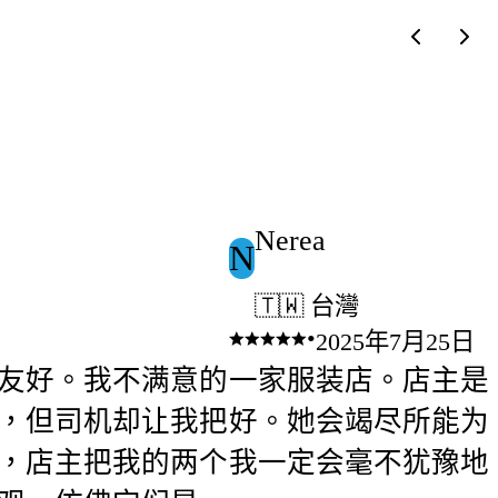
Nerea
N
🇹🇼 台灣
•
2025年7月25日
友好。我不满意的
一家服装店。店主是
，但司机却让我把
好。她会竭尽所能为
，店主把我的两个
我一定会毫不犹豫地