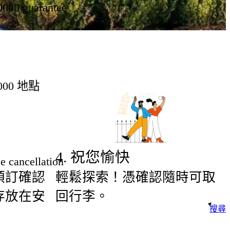
0000 guarantee
000 地點
4
.
祝您愉快
e cancellation
預訂確認
輕鬆探索！憑確認隨時可取
存放在安
回行李。
搜尋