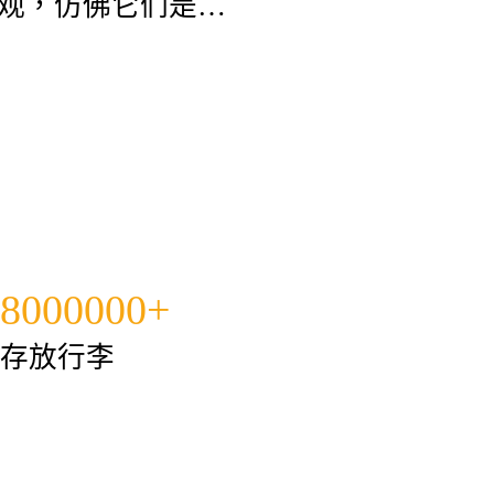
观，仿佛它们是要
我离开时非常担
8000000+
存放行李