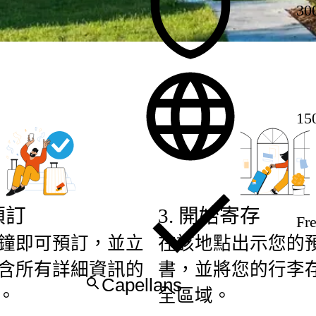
30
15
預訂
3
.
開始寄存
Fre
鐘即可預訂，並立
在該地點出示您的
含所有詳細資訊的
書，並將您的行李
。
全區域。