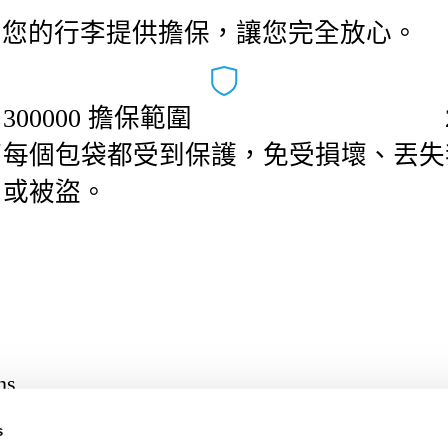
為您的行李提供擔保，讓您完全放心。
300000 擔保範圍
可
每個包袋都受到保護，免受損壞、丟失
或被盜。
ns
合法的
下載我們的App
s
術語