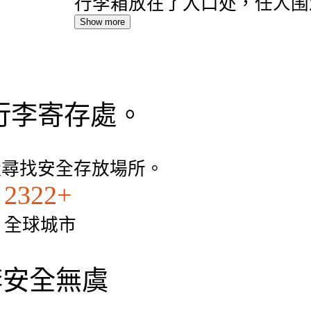
行李箱放在了入口处，任人围
Show more
和店里的商品一起出售似的。
心，一整天都提心吊胆的。
行李寄存處。
近尋找安全存放場所。
2322+
全球城市
的行李安全無虞