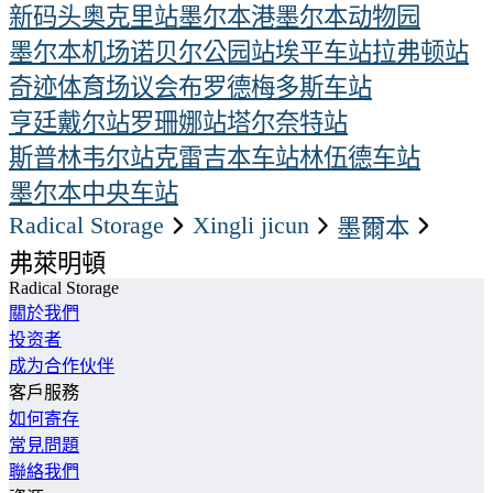
新码头
奥克里站
墨尔本港
墨尔本动物园
墨尔本机场
诺贝尔公园站
埃平车站
拉弗顿站
奇迹体育场
议会
布罗德梅多斯车站
亨廷戴尔站
罗珊娜站
塔尔奈特站
斯普林韦尔站
克雷吉本车站
林伍德车站
墨尔本中央车站
Radical Storage
xingli jicun
墨爾本
弗萊明頓
Radical Storage
關於我們
投资者
成为合作伙伴
客戶服務
如何寄存
常見問題
聯絡我們