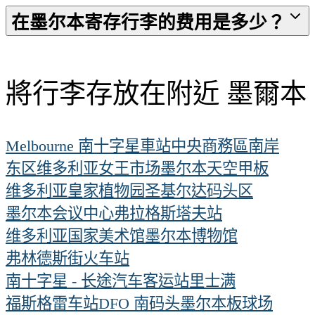
在墨尔本寄存行李的费用是多少？
將行李存放在附近 墨爾本
Melbourne 南十字星車站
中央商務區
南岸
东区
维多利亚女王市场
墨尔本天空甲板
维多利亚皇家植物园
圣基尔达
码头区
墨尔本会议中心
弗拉格斯塔夫站
维多利亚国家美术馆
墨尔本博物馆
弗林德斯街火车站
南十字星 - 长途汽车客运站
里士满
福斯格雷车站
DFO 南码头
墨尔本板球场