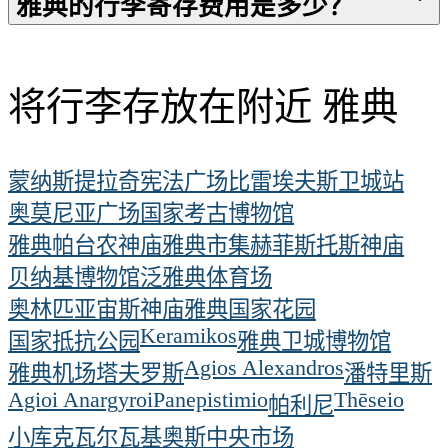
雅典的行李寄存费用是多少？
将行李存放在附近 雅典
蒙纳斯提拉奇
宪法广场
比雷埃夫斯
卫城站
奥莫尼亚广场
国家考古博物馆
雅典帕台农神庙
雅典市集
赫菲斯托斯神庙
贝纳基博物馆
泛雅典体育场
奥林匹亚宙斯神庙
雅典国家花园
Keramikos
国家抵抗公园
雅典卫城博物馆
Agios Alexandros
雅典机场
塔夫罗斯
潘特里斯
Agioi Anargyroi
Panepistimio
Thēseio
帕利尼
小库克
瓦尔瓦基奥斯中央市场