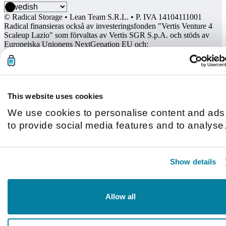
© Radical Storage • Lean Team S.R.L. • P. IVA 14104111001
Radical finansieras också av investeringsfonden "Vertis Venture 4
Scaleup Lazio" som förvaltas av Vertis SGR S.p.A. och stöds av
Europeiska Unionens NextGenation EU och:
This website uses cookies
We use cookies to personalise content and ads
to provide social media features and to analyse
our traffic. We also share information about you
use of our site with our social media, advertisin
Show details
and analytics partners who may combine it with
other information that you’ve provided to them o
that they’ve collected from your use of their
Allow all
services.