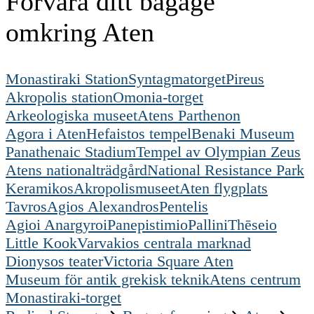
Förvara ditt bagage
omkring Aten
Monastiraki Station
Syntagmatorget
Pireus
Akropolis station
Omonia-torget
Arkeologiska museet
Atens Parthenon
Agora i Aten
Hefaistos tempel
Benaki Museum
Panathenaic Stadium
Tempel av Olympian Zeus
Atens nationalträdgård
National Resistance Park
Keramikos
Akropolismuseet
Aten flygplats
Tavros
Agios Alexandros
Pentelis
Agioi Anargyroi
Panepistimio
Pallini
Thēseio
Little Kook
Varvakios centrala marknad
Dionysos teater
Victoria Square Aten
Museum för antik grekisk teknik
Atens centrum
Monastiraki-torget