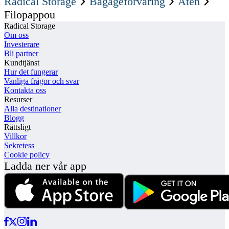
Radical Storage
Bagageforvaring
Aten
Filopappou
Radical Storage
Om oss
Investerare
Bli partner
Kundtjänst
Hur det fungerar
Vanliga frågor och svar
Kontakta oss
Resurser
Alla destinationer
Blogg
Rättsligt
Villkor
Sekretess
Cookie policy
Ladda ner vår app