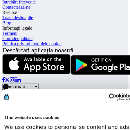
Întrebări frecvente
Contactează-ne
Resurse
Toate destinațiile
Blog
Informații legale
Termeni
Confidențialitate
Politica privind modulele cookie
Descărcați aplicația noastră
© Radical Storage • Lean Team S.R.L. • P. IVA 14104111001
Radical este finanțat și de fondul de investiții „Vertis Venture 4
Scaleup Lazio” gestionat de Vertis SGR S.p.A. și susținut de
Uniunea Europeană NextGerenation EU și:
This website uses cookies
We use cookies to personalise content and ads