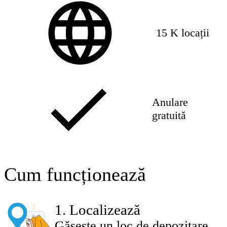
15 K locații
Anulare
gratuită
Cum funcționează
1
.
Localizează
Găsește un loc de depozitare