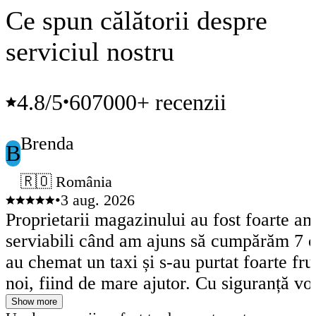
Ce spun călătorii despre
serviciul nostru
4.8
/5
607000+ recenzii
•
Brenda
B
🇷🇴 România
•
3 aug. 2026
Proprietarii magazinului au fost foarte ama
serviabili când am ajuns să cumpărăm 7 c
au chemat un taxi și s-au purtat foarte fr
noi, fiind de mare ajutor. Cu siguranță v
din nou la acest serviciu și îi vom face o v
Show more