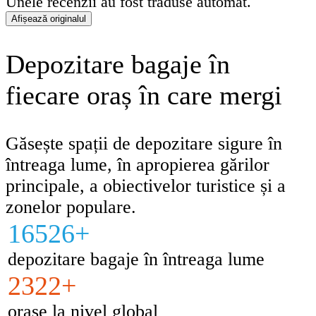
Unele recenzii au fost traduse automat.
proprietarilor când ne vom întoarce.
Afișează originalul
Depozitare bagaje în
fiecare oraș în care mergi
Găsește spații de depozitare sigure în
întreaga lume, în apropierea gărilor
principale, a obiectivelor turistice și a
zonelor populare.
16526+
depozitare bagaje în întreaga lume
2322+
orașe la nivel global