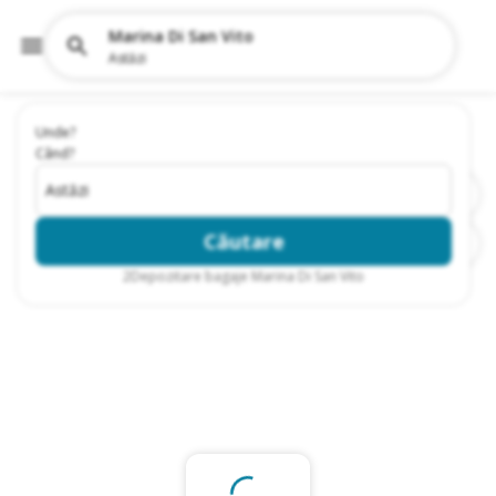
Marina Di San Vito
Astăzi
Unde?
Când?
Astăzi
Căutare
2
Depozitare bagaje Marina Di San Vito