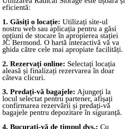
Utilizarea Radical Storage este ușoară și
eficientă:
1. Găsiți o locație:
Utilizați site-ul
nostru web sau aplicația pentru a găsi
opțiuni de stocare în apropierea stației
JC Bermond. O hartă interactivă vă va
ghida către cele mai apropiate facilități.
2. Rezervați online:
Selectați locația
aleasă și finalizați rezervarea în doar
câteva clicuri.
3. Predați-vă bagajele:
Ajungeți la
locul selectat pentru partener, afișați
confirmarea rezervării și predați-vă
bagajele pentru depozitare în siguranță.
4. Bucurați-vă de timpul dvs.:
Cu