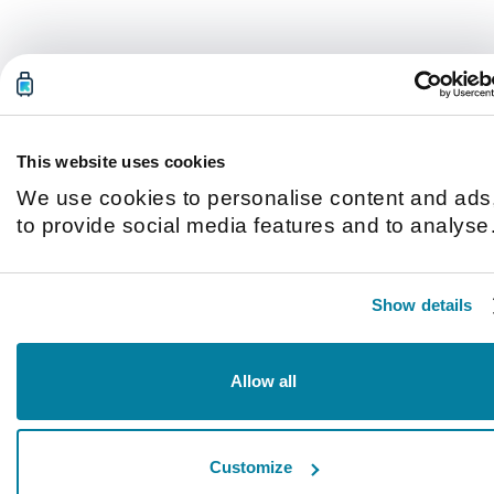
This website uses cookies
We use cookies to personalise content and ads
to provide social media features and to analyse
our traffic. We also share information about you
use of our site with our social media, advertisin
Show details
and analytics partners who may combine it with
other information that you’ve provided to them o
that they’ve collected from your use of their
Allow all
services.
Customize