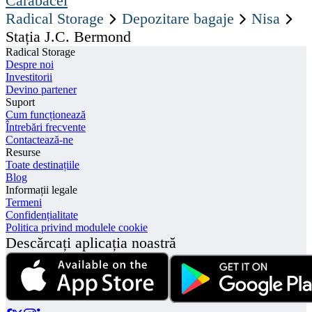
Carabacel
Radical Storage
Depozitare bagaje
Nisa
Stația J.C. Bermond
Radical Storage
Despre noi
Investitorii
Devino partener
Suport
Cum funcționează
Întrebări frecvente
Contactează-ne
Resurse
Toate destinațiile
Blog
Informații legale
Termeni
Confidențialitate
Politica privind modulele cookie
Descărcați aplicația noastră