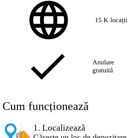
15 K locații
Anulare
gratuită
Cum funcționează
1
.
Localizează
Găsește un loc de depozitare