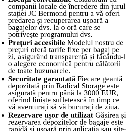
companii locale de încredere din jurul
stației JC Bermond pentru a vă oferi
predarea și recuperarea ușoară a
bagajelor dvs. la o oră care se
potrivește programului dvs.
Prețuri accesibile
Modelul nostru de
prețuri oferă tarife fixe per bagaj pe
zi, asigurând transparență și făcându-l
o alegere economică pentru călătorii
de toate buzunarele.
Securitate garantată
Fiecare geantă
depozitată prin Radical Storage este
asigurată pentru până la 3000 EUR,
oferind liniște sufletească în timp ce
vă aventurați să vă bucurați de ziua.
Rezervare ușor de utilizat
Găsirea și
rezervarea depozitelor de bagaje este
rapidă și ușoară prin aplicația sau site-