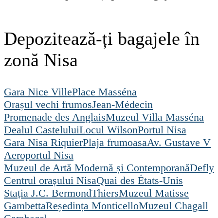
Depozitează-ți bagajele în
zonă Nisa
Gara Nice Ville
Place Masséna
Orașul vechi frumos
Jean-Médecin
Promenade des Anglais
Muzeul Villa Masséna
Dealul Castelului
Locul Wilson
Portul Nisa
Gara Nisa Riquier
Plaja frumoasa
Av. Gustave V
Aeroportul Nisa
Muzeul de Artă Modernă și Contemporană
Defly
Centrul orașului Nisa
Quai des États-Unis
Stația J.C. Bermond
Thiers
Muzeul Matisse
Gambetta
Reședința Monticello
Muzeul Chagall