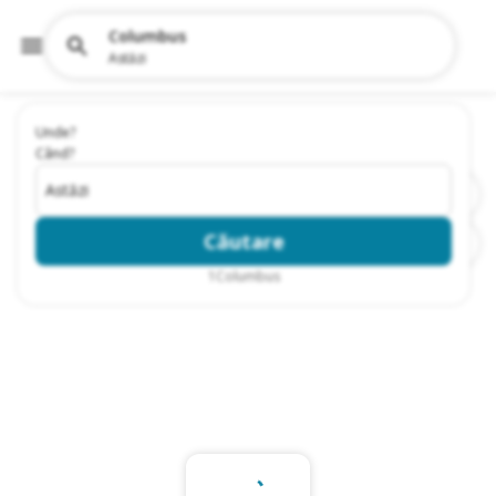
Columbus
Astăzi
Unde?
Când?
Astăzi
Căutare
1
Columbus