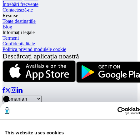
Întrebări frecvente
Contactează-ne
Resurse
Toate destinațiile
Blog
Informații legale
Termeni
Confidențialitate
Politica privind modulele cookie
Descărcați aplicația noastră
© Radical Storage • Lean Team S.R.L. • P. IVA 14104111001
Radical este finanțat și de fondul de investiții „Vertis Venture 4
Scaleup Lazio” gestionat de Vertis SGR S.p.A. și susținut de
Uniunea Europeană NextGerenation EU și:
This website uses cookies