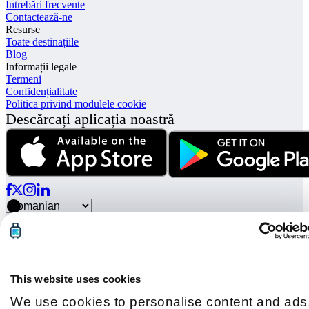
Întrebări frecvente
Contactează-ne
Resurse
Toate destinațiile
Blog
Informații legale
Termeni
Confidențialitate
Politica privind modulele cookie
Descărcați aplicația noastră
© Radical Storage • Lean Team S.R.L. • P. IVA 14104111001
Radical este finanțat și de fondul de investiții „Vertis Venture 4
Scaleup Lazio” gestionat de Vertis SGR S.p.A. și susținut de
Uniunea Europeană NextGerenation EU și:
This website uses cookies
We use cookies to personalise content and ads