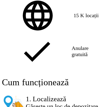
15 K locații
Anulare
gratuită
Cum funcționează
1
.
Localizează
Găsește un loc de depozitare