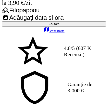
la 3,90 €/zi.
Filopappou
Adăugați data și ora
Căutare
Vezi harta
4.8/5 (607 K
Recenzii)
Garanție de
3.000 €