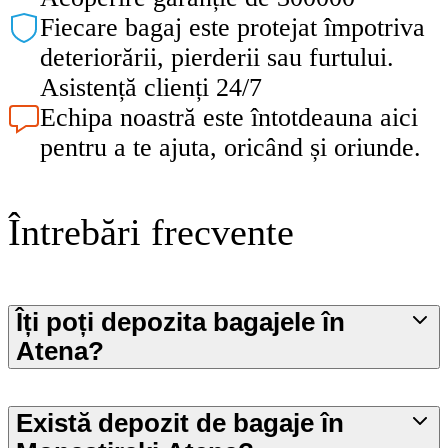
Fiecare bagaj este protejat împotriva
deteriorării, pierderii sau furtului.
Asistență clienți 24/7
Echipa noastră este întotdeauna aici
pentru a te ajuta, oricând și oriunde.
Întrebări frecvente
Îți poți depozita bagajele în
Atena?
Există depozit de bagaje în