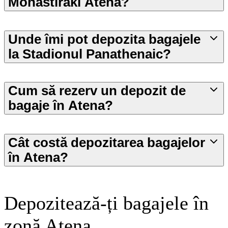
Monastiraki Atena?
Unde îmi pot depozita bagajele
la Stadionul Panathenaic?
Cum să rezerv un depozit de
bagaje în Atena?
Cât costă depozitarea bagajelor
în Atena?
Depozitează-ți bagajele în
zonă Atena