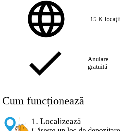
15 K locații
Anulare
gratuită
Cum funcționează
1
.
Localizează
Găsește un loc de depozitare