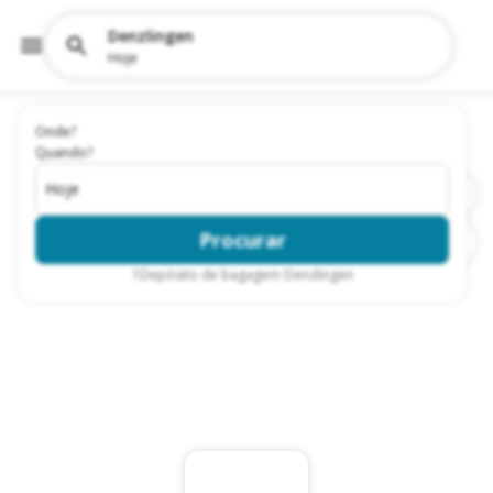
Denzlingen
Hoje
Onde?
Quando?
Hoje
Procurar
1
Depósito de bagagem Denzlingen