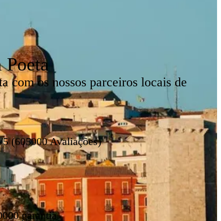
 Poeta
 com os nossos parceiros locais de
/5 (605000 Avaliações)
0000 garantia