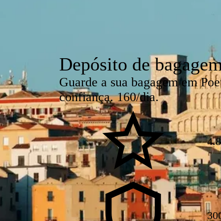
Depósito de bagagem
Guarde a sua bagagem em Poeta
confiança. 160/dia.
4.8
30