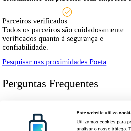
Parceiros verificados
Todos os parceiros são cuidadosamente
verificados quanto à segurança e
confiabilidade.
Pesquisar nas proximidades Poeta
Perguntas Frequentes
Radical Storage
Deposito de bagagem
Cagli
Radical Storage
Apoio ao cliente
Recursos
Este website utiliza cooki
Sobre nós
Como funciona
Todos os destino
Investidores
Perguntas Frequentes
Blog
Utilizamos cookies para pe
Torne-se Parceiro
Contacte-nos
analisar o nosso tráfego.