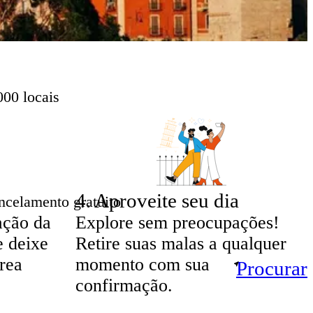
000 locais
4
.
Aproveite seu dia
ncelamento gratuito
ação da
Explore sem preocupações!
e deixe
Retire suas malas a qualquer
rea
momento com sua
Procurar
confirmação.