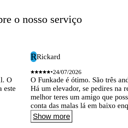
bre o nosso serviço
R
Rickard
•
24/07/2026
al. O
O Funkade é ótimo. São três and
 este
Há um elevador, se pedires na re
melhor teres um amigo que poss
conta das malas lá em baixo enq
elevador.
Show more