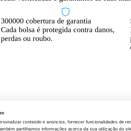
300000 cobertura de garantia
Cada bolsa é protegida contra danos,
perdas ou roubo.
ari
Poeta
Legal
Descarrega a nossa App
es
s
Termos
Privacidade
rsonalizar conteúdo e anúncios, fornecer funcionalidades de re
Política de cookies
 Também partilhamos informações acerca da sua utilização do si