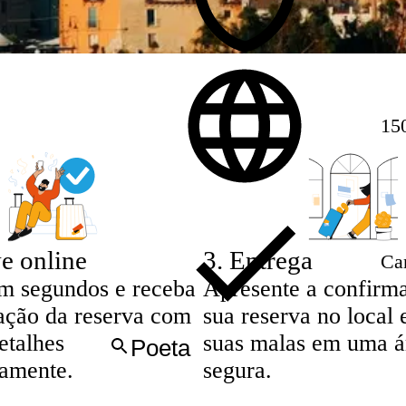
15
e online
3
.
Entrega
Ca
m segundos e receba
Apresente a confirm
ação da reserva com
sua reserva no local 
etalhes
suas malas em uma á
eamente.
segura.