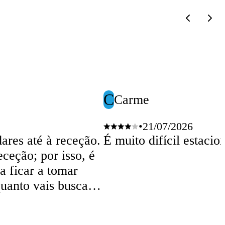
C
Carme
•
21/07/2026
ares até à receção.
É muito difícil estaci
ceção; por isso, é
a ficar a tomar
uanto vais buscar o