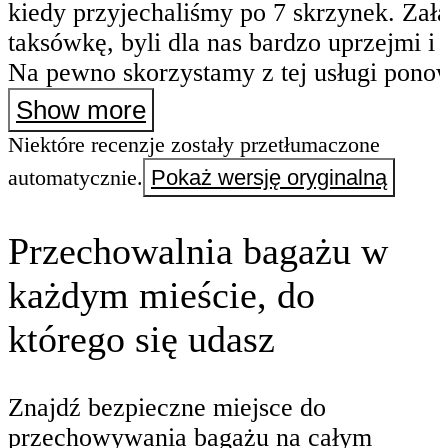
kiedy przyjechaliśmy po 7 skrzynek. Zał
taksówkę, byli dla nas bardzo uprzejmi i
Na pewno skorzystamy z tej usługi ponow
odwiedzimy właścicieli, gdy tu wrócimy.
Show more
Niektóre recenzje zostały przetłumaczone
automatycznie.
Pokaż wersję oryginalną
Przechowalnia bagażu w
każdym mieście, do
którego się udasz
Znajdź bezpieczne miejsce do
przechowywania bagażu na całym