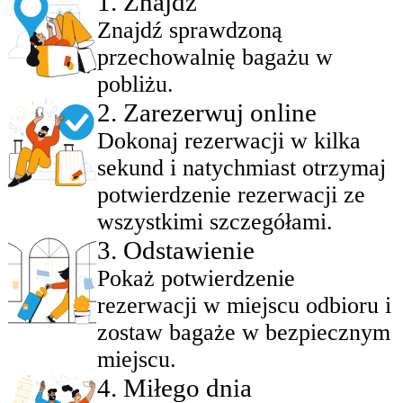
1
.
Znajdź
Znajdź sprawdzoną
przechowalnię bagażu w
pobliżu.
2
.
Zarezerwuj online
Dokonaj rezerwacji w kilka
sekund i natychmiast otrzymaj
potwierdzenie rezerwacji ze
wszystkimi szczegółami.
3
.
Odstawienie
Pokaż potwierdzenie
rezerwacji w miejscu odbioru i
zostaw bagaże w bezpiecznym
miejscu.
4
.
Miłego dnia